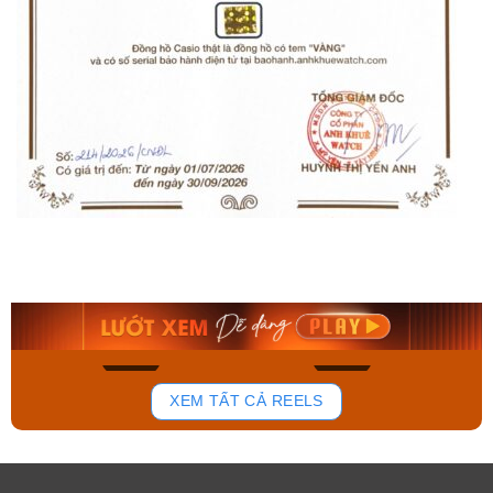
Orient Nam RA-
Casio Nam MTS-
AA0B05R19B
115D-1AVDF
9.480.000₫
2.823.000₫
8.058.000₫
2.399.550₫
Mua ngay
Mua ngay
158
92
XEM TẤT CẢ REELS