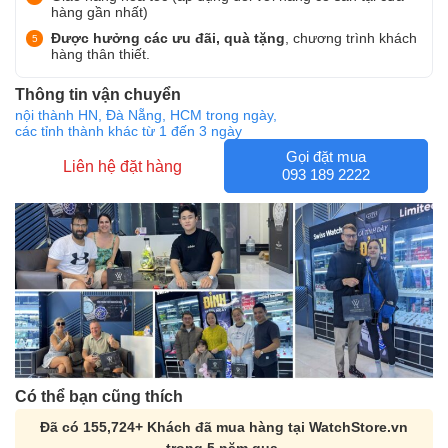
hàng gần nhất)
Được hưởng các ưu đãi, quà tặng
, chương trình khách
hàng thân thiết.
Thông tin vận chuyển
nội thành HN, Đà Nẵng, HCM trong ngày,
các tỉnh thành khác từ 1 đến 3 ngày
Gọi đặt mua
Liên hệ đặt hàng
093 189 2222
Có thể bạn cũng thích
Đã có 155,724+ Khách đã mua hàng tại WatchStore.vn