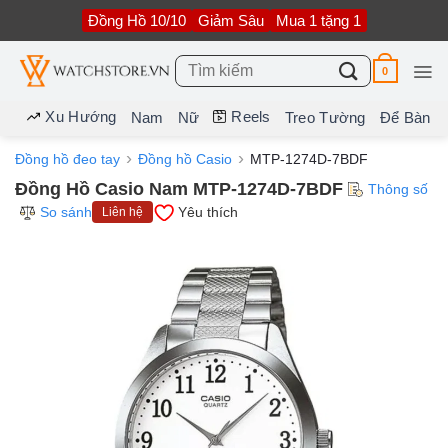
Bỏ
Đồng Hồ 10/10
Giảm Sâu
Mua 1 tặng 1
qua
nội
dung
Tìm
0
kiếm:
Xu Hướng
Reels
Nam
Nữ
Treo Tường
Để Bàn
Đồng hồ đeo tay
Đồng hồ Casio
MTP-1274D-7BDF
Đồng Hồ Casio Nam MTP-1274D-7BDF
Thông số
So sánh
Yêu thích
Liên hệ