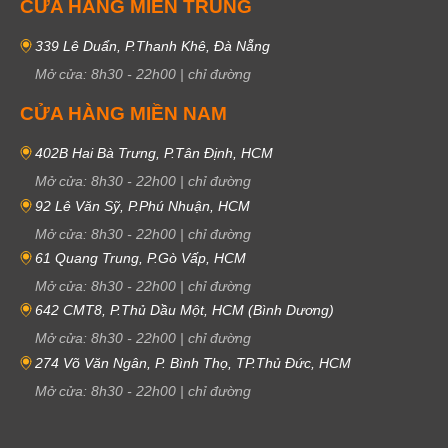
CỬA HÀNG MIỀN TRUNG
339 Lê Duẩn, P.Thanh Khê, Đà Nẵng
Mở cửa:
8h30
-
22h00
|
chỉ đường
CỬA HÀNG MIỀN NAM
402B Hai Bà Trưng, P.Tân Định, HCM
Mở cửa:
8h30
-
22h00
|
chỉ đường
92 Lê Văn Sỹ, P.Phú Nhuận, HCM
Mở cửa:
8h30
-
22h00
|
chỉ đường
61 Quang Trung, P.Gò Vấp, HCM
Mở cửa:
8h30
-
22h00
|
chỉ đường
642 CMT8, P.Thủ Dầu Một, HCM (Bình Dương)
Mở cửa:
8h30
-
22h00
|
chỉ đường
274 Võ Văn Ngân, P. Bình Thọ, TP.Thủ Đức, HCM
Mở cửa:
8h30
-
22h00
|
chỉ đường