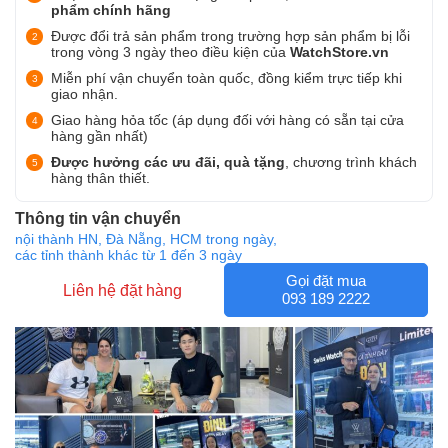
phẩm chính hãng
Được đổi trả sản phẩm trong trường hợp sản phẩm bị lỗi
trong vòng 3 ngày theo điều kiện của
WatchStore.vn
Miễn phí vận chuyển toàn quốc, đồng kiểm trực tiếp khi
giao nhận.
Giao hàng hỏa tốc (áp dụng đối với hàng có sẵn tại cửa
hàng gần nhất)
Được hưởng các ưu đãi, quà tặng
, chương trình khách
hàng thân thiết.
Thông tin vận chuyển
nội thành HN, Đà Nẵng, HCM trong ngày,
các tỉnh thành khác từ 1 đến 3 ngày
Gọi đặt mua
Liên hệ đặt hàng
093 189 2222