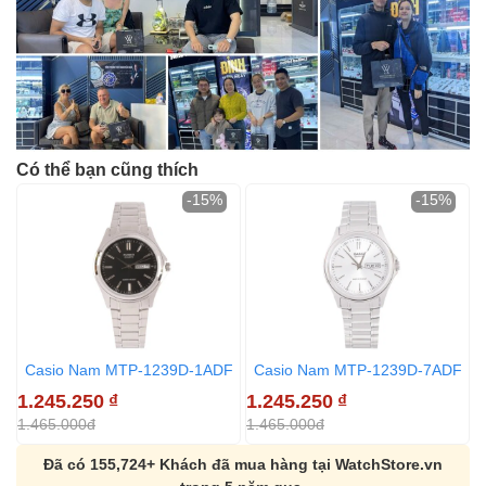
Có thể bạn cũng thích
-15%
-15%
Casio Nam MTP-1239D-1ADF
Casio Nam MTP-1239D-7ADF
1.245.250
₫
1.245.250
₫
1.465.000đ
1.465.000đ
Đã có 155,724+ Khách đã mua hàng tại WatchStore.vn