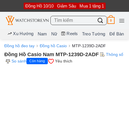
Bỏ
Đồng Hồ 10/10
Giảm Sâu
Mua 1 tặng 1
qua
nội
dung
Tìm
0
kiếm:
Xu Hướng
Reels
Nam
Nữ
Treo Tường
Để Bàn
Đồng hồ đeo tay
Đồng hồ Casio
MTP-1239D-2ADF
Đồng Hồ Casio Nam MTP-1239D-2ADF
Thông số
So sánh
Yêu thích
Còn hàng