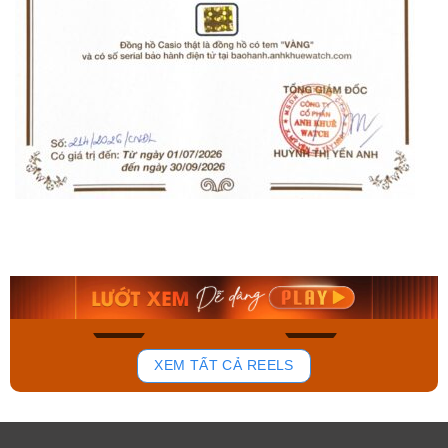
Orient Nam RA-
Casio Nam MTS-
AA0B05R19B
115D-1AVDF
9.480.000₫
2.823.000₫
8.058.000₫
2.399.550₫
Mua ngay
Mua ngay
150
85
XEM TẤT CẢ REELS