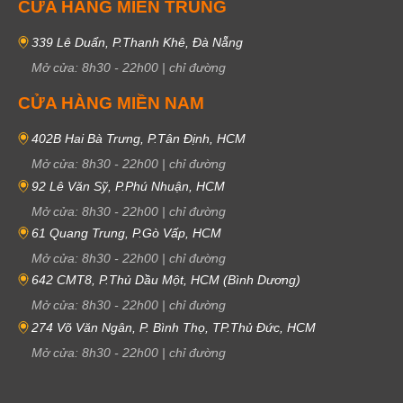
CỬA HÀNG MIỀN TRUNG
339 Lê Duẩn, P.Thanh Khê, Đà Nẵng
Mở cửa:
8h30
-
22h00
|
chỉ đường
CỬA HÀNG MIỀN NAM
402B Hai Bà Trưng, P.Tân Định, HCM
Mở cửa:
8h30
-
22h00
|
chỉ đường
92 Lê Văn Sỹ, P.Phú Nhuận, HCM
Mở cửa:
8h30
-
22h00
|
chỉ đường
61 Quang Trung, P.Gò Vấp, HCM
Mở cửa:
8h30
-
22h00
|
chỉ đường
642 CMT8, P.Thủ Dầu Một, HCM (Bình Dương)
Mở cửa:
8h30
-
22h00
|
chỉ đường
274 Võ Văn Ngân, P. Bình Thọ, TP.Thủ Đức, HCM
Mở cửa:
8h30
-
22h00
|
chỉ đường