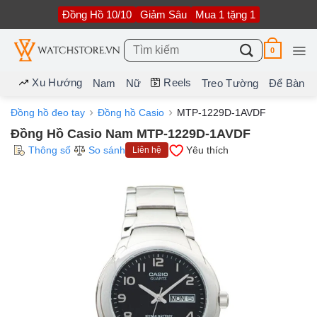
Bỏ
Đồng Hồ 10/10
Giảm Sâu
Mua 1 tặng 1
qua
nội
dung
Tìm
0
kiếm:
Xu Hướng
Reels
Nam
Nữ
Treo Tường
Để Bàn
Đồng hồ đeo tay
Đồng hồ Casio
MTP-1229D-1AVDF
Đồng Hồ Casio Nam MTP-1229D-1AVDF
Thông số
So sánh
Yêu thích
Liên hệ