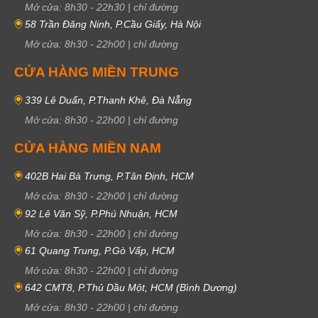
Mở cửa:
8h30
-
22h30
|
chỉ đường
58 Trần Đăng Ninh, P.Cầu Giấy, Hà Nội
Mở cửa:
8h30
-
22h00
|
chỉ đường
CỬA HÀNG MIỀN TRUNG
339 Lê Duẩn, P.Thanh Khê, Đà Nẵng
Mở cửa:
8h30
-
22h00
|
chỉ đường
CỬA HÀNG MIỀN NAM
402B Hai Bà Trưng, P.Tân Định, HCM
Mở cửa:
8h30
-
22h00
|
chỉ đường
92 Lê Văn Sỹ, P.Phú Nhuận, HCM
Mở cửa:
8h30
-
22h00
|
chỉ đường
61 Quang Trung, P.Gò Vấp, HCM
Mở cửa:
8h30
-
22h00
|
chỉ đường
642 CMT8, P.Thủ Dầu Một, HCM (Bình Dương)
Mở cửa:
8h30
-
22h00
|
chỉ đường