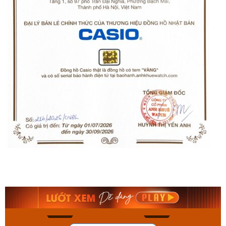
Orient Nam RA-
Casio Nam MTS-
AA0B05R19B
115D-1AVDF
9.480.000₫
2.823.000₫
8.058.000₫
2.399.550₫
Mua ngay
Mua ngay
159
92