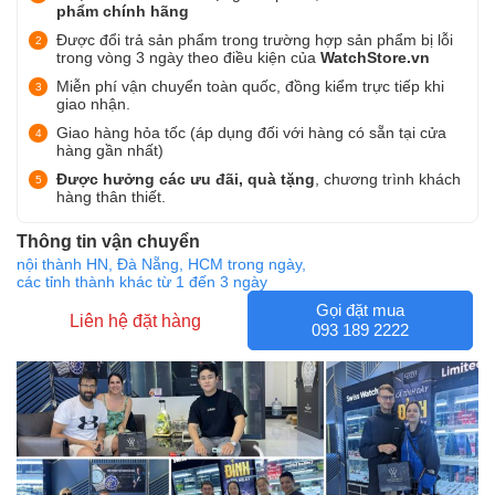
phẩm chính hãng
Được đổi trả sản phẩm trong trường hợp sản phẩm bị lỗi
trong vòng 3 ngày theo điều kiện của
WatchStore.vn
Miễn phí vận chuyển toàn quốc, đồng kiểm trực tiếp khi
giao nhận.
Giao hàng hỏa tốc (áp dụng đối với hàng có sẵn tại cửa
hàng gần nhất)
Được hưởng các ưu đãi, quà tặng
, chương trình khách
hàng thân thiết.
Thông tin vận chuyển
nội thành HN, Đà Nẵng, HCM trong ngày,
các tỉnh thành khác từ 1 đến 3 ngày
Gọi đặt mua
Liên hệ đặt hàng
093 189 2222