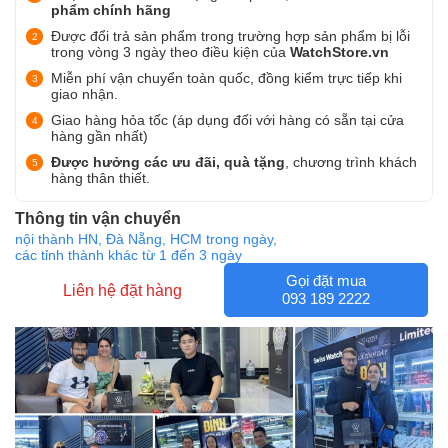
phẩm chính hãng
Được đổi trả sản phẩm trong trường hợp sản phẩm bị lỗi
trong vòng 3 ngày theo điều kiện của
WatchStore.vn
Miễn phí vận chuyển toàn quốc, đồng kiểm trực tiếp khi
giao nhận.
Giao hàng hỏa tốc (áp dụng đối với hàng có sẵn tại cửa
hàng gần nhất)
Được hưởng các ưu đãi, quà tặng
, chương trình khách
hàng thân thiết.
Thông tin vận chuyển
nội thành HN, Đà Nẵng, HCM trong ngày,
các tỉnh thành khác từ 1 đến 3 ngày
Gọi đặt mua
Liên hệ đặt hàng
093 189 2222