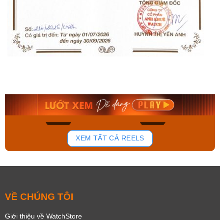
Orient Nam RA-
Casio Nam MTS-
AA0B05R19B
115D-1AVDF
9.480.000₫
2.823.000₫
8.058.000₫
2.399.550₫
Mua ngay
Mua ngay
148
84
XEM TẤT CẢ REELS
VỀ CHÚNG TÔI
Giới thiệu về WatchStore