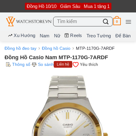
Bỏ
Đồng Hồ 10/10
Giảm Sâu
Mua 1 tặng 1
qua
nội
dung
Tìm
0
kiếm:
Xu Hướng
Reels
Nam
Nữ
Treo Tường
Để Bàn
Đồng hồ đeo tay
Đồng hồ Casio
MTP-1170G-7ARDF
Đồng Hồ Casio Nam MTP-1170G-7ARDF
Thông số
So sánh
Yêu thích
Liên hệ