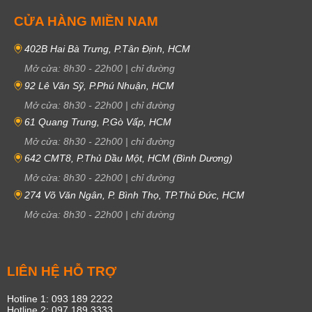
CỬA HÀNG MIỀN NAM
402B Hai Bà Trưng, P.Tân Định, HCM
Mở cửa:
8h30
-
22h00
|
chỉ đường
92 Lê Văn Sỹ, P.Phú Nhuận, HCM
Mở cửa:
8h30
-
22h00
|
chỉ đường
61 Quang Trung, P.Gò Vấp, HCM
Mở cửa:
8h30
-
22h00
|
chỉ đường
642 CMT8, P.Thủ Dầu Một, HCM (Bình Dương)
Mở cửa:
8h30
-
22h00
|
chỉ đường
274 Võ Văn Ngân, P. Bình Thọ, TP.Thủ Đức, HCM
Mở cửa:
8h30
-
22h00
|
chỉ đường
LIÊN HỆ HỖ TRỢ
Hotline 1: 093 189 2222
Hotline 2: 097 189 3333