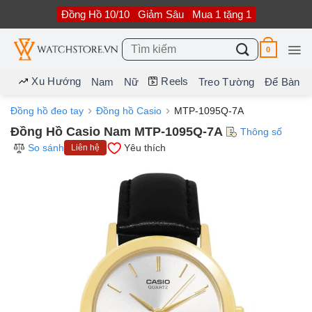
Bỏ
Đồng Hồ 10/10
Giảm Sâu
Mua 1 tặng 1
qua
nội
dung
Tìm
0
kiếm:
Xu Hướng
Reels
Nam
Nữ
Treo Tường
Để Bàn
Đồng hồ đeo tay
Đồng hồ Casio
MTP-1095Q-7A
Đồng Hồ Casio Nam MTP-1095Q-7A
Thông số
So sánh
Yêu thích
Liên hệ