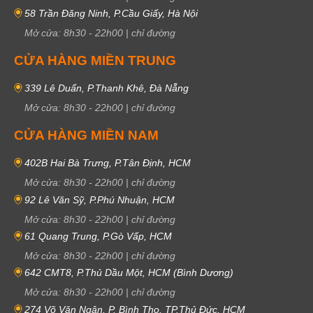
58 Trần Đăng Ninh, P.Cầu Giấy, Hà Nội
Mở cửa:
8h30
-
22h00
|
chỉ đường
CỬA HÀNG MIỀN TRUNG
339 Lê Duẩn, P.Thanh Khê, Đà Nẵng
Mở cửa:
8h30
-
22h00
|
chỉ đường
CỬA HÀNG MIỀN NAM
402B Hai Bà Trưng, P.Tân Định, HCM
Mở cửa:
8h30
-
22h00
|
chỉ đường
92 Lê Văn Sỹ, P.Phú Nhuận, HCM
Mở cửa:
8h30
-
22h00
|
chỉ đường
61 Quang Trung, P.Gò Vấp, HCM
Mở cửa:
8h30
-
22h00
|
chỉ đường
642 CMT8, P.Thủ Dầu Một, HCM (Bình Dương)
Mở cửa:
8h30
-
22h00
|
chỉ đường
274 Võ Văn Ngân, P. Bình Thọ, TP.Thủ Đức, HCM