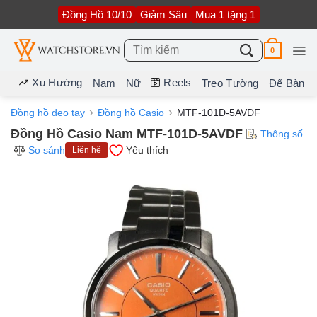
Bỏ
Đồng Hồ 10/10
Giảm Sâu
Mua 1 tặng 1
qua
nội
dung
Tìm
0
kiếm:
Xu Hướng
Reels
Nam
Nữ
Treo Tường
Để Bàn
Đồng hồ đeo tay
Đồng hồ Casio
MTF-101D-5AVDF
Đồng Hồ Casio Nam MTF-101D-5AVDF
Thông số
So sánh
Yêu thích
Liên hệ