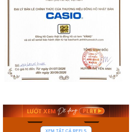
Orient Nam RA-
Casio Nam MTS-
AA0B05R19B
115D-1AVDF
9.480.000₫
2.823.000₫
8.058.000₫
2.399.550₫
Mua ngay
Mua ngay
181
102
XEM TẤT CẢ REELS