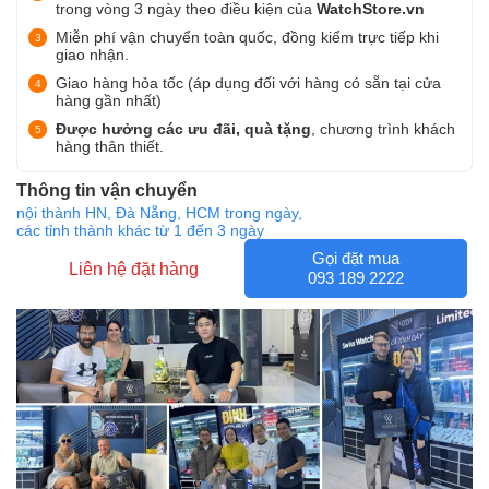
trong vòng 3 ngày theo điều kiện của
WatchStore.vn
Miễn phí vận chuyển toàn quốc, đồng kiểm trực tiếp khi
giao nhận.
Giao hàng hỏa tốc (áp dụng đối với hàng có sẵn tại cửa
hàng gần nhất)
Được hưởng các ưu đãi, quà tặng
, chương trình khách
hàng thân thiết.
Thông tin vận chuyển
nội thành HN, Đà Nẵng, HCM trong ngày,
các tỉnh thành khác từ 1 đến 3 ngày
Gọi đặt mua
Liên hệ đặt hàng
093 189 2222