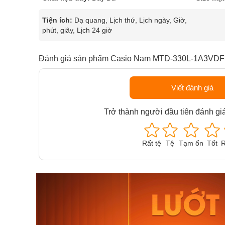
Tiện ích:
Dạ quang, Lịch thứ, Lịch ngày, Giờ,
phút, giây, Lịch 24 giờ
Đánh giá sản phẩm Casio Nam MTD-330L-1A3VDF
Viết đánh giá
Trở thành người đầu tiên đánh gi
Rất tệ
Tệ
Tạm ổn
Tốt
R
Orient Nam RA-
Casio N
AA0B05R19B
115D-1A
9.480.000₫
2.823.000
8.058.000₫
2.399.5
Mua ngay
Mua ng