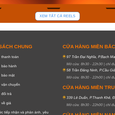
83
39
XEM TẤT CẢ REELS
 SÁCH CHUNG
CỬA HÀNG MIỀN BẮ
 thanh toán
97 Trần Đại Nghĩa, P.Bạch Ma
Mở cửa:
8h30
-
22h30
|
chỉ đ
h bảo hành
58 Trần Đăng Ninh, P.Cầu Giấ
h bảo mật
Mở cửa:
8h30
-
22h00
|
chỉ đ
 vận chuyển
CỬA HÀNG MIỀN TR
đổi trả
339 Lê Duẩn, P.Thanh Khê, 
 về giá
Mở cửa:
8h30
-
22h00
|
chỉ đ
c tiếp nhận và phản ánh, yêu
CỬA HÀNG MIỀN NA