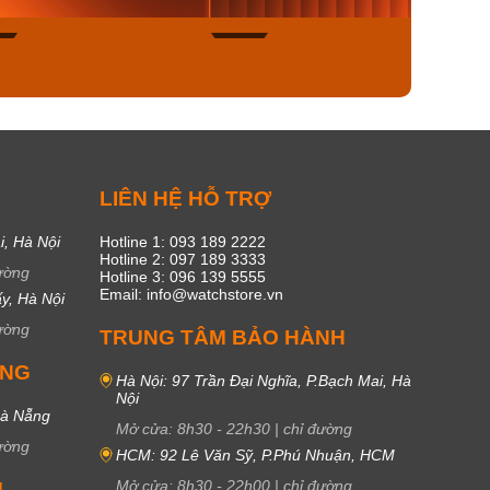
48
17
C
LIÊN HỆ HỖ TRỢ
i, Hà Nội
Hotline 1: 093 189 2222
Hotline 2: 097 189 3333
ường
Hotline 3: 096 139 5555
Email: info@watchstore.vn
y, Hà Nội
ường
TRUNG TÂM BẢO HÀNH
UNG
Hà Nội: 97 Trần Đại Nghĩa, P.Bạch Mai, Hà
Nội
Đà Nẵng
Mở cửa:
8h30
-
22h30
|
chỉ đường
ường
HCM: 92 Lê Văn Sỹ, P.Phú Nhuận, HCM
Mở cửa:
8h30
-
22h00
|
chỉ đường
M