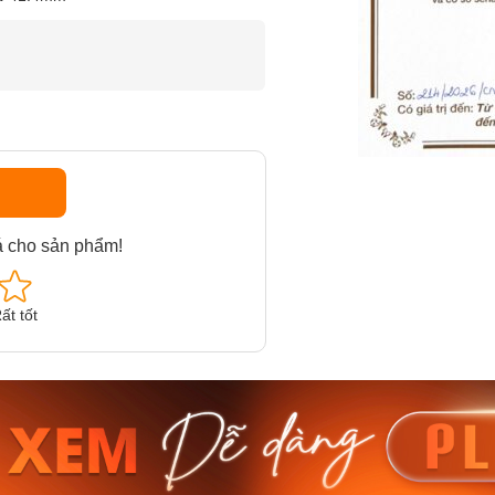
á cho sản phẩm!
ất tốt
am MTS-
Casio Nam MTS-
Casio U
VDF
RS100L-1AVDF
230EL-
₫
4.276.000₫
2.117.0
50₫
3.634.600₫
1.799.
ay
Mua ngay
Mua 