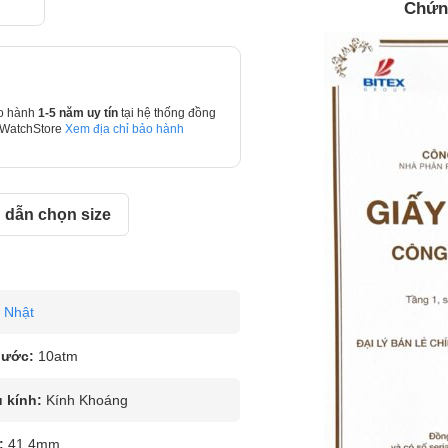
Chứn
o hành
1-5 năm uy tín
tại hệ thống đồng
 WatchStore
Xem địa chỉ bảo hành
dẫn chọn size
Nhật
nước:
10atm
u kính:
Kính Khoáng
:
41.4mm