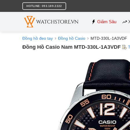
Bỏ
HOTLINE: 093.189.2222
qua
nội
dung
Giảm Sâu
Đồng hồ đeo tay
Đồng hồ Casio
MTD-330L-1A3VDF
Đồng Hồ Casio Nam MTD-330L-1A3VDF