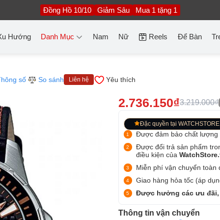
Đồng Hồ 10/10
Giảm Sâu
Mua 1 tặng 1
Xu Hướng
Danh Mục
Nam
Nữ
Reels
Để Bàn
Tr
Thông số
So sánh
Yêu thích
Liên hệ
2.736.150₫
3.219.000₫
Đặc quyền tại WATCHSTORE
Được đảm bảo chất lượng
Được đổi trả sản phẩm tro
điều kiện của
WatchStore
Miễn phí vận chuyển toàn q
Giao hàng hỏa tốc (áp dụng
Được hưởng các ưu đãi,
Thông tin vận chuyển