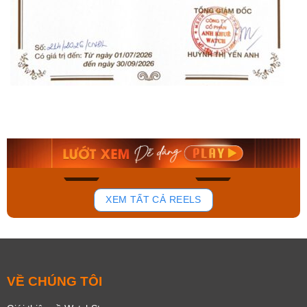
Orient Nam RA-
Casio Nam MTS-
AA0B05R19B
115D-1AVDF
9.480.000₫
2.823.000₫
8.058.000₫
2.399.550₫
Mua ngay
Mua ngay
154
87
XEM TẤT CẢ REELS
VỀ CHÚNG TÔI