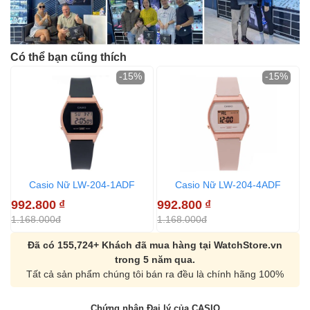
Có thể bạn cũng thích
-15%
-15%
Casio Nữ LW-204-1ADF
Casio Nữ LW-204-4ADF
992.800
₫
992.800
₫
1
1.168.000đ
1.168.000đ
1
Đã có 155,724+ Khách đã mua hàng tại WatchStore.vn
trong 5 năm qua.
Tất cả sản phẩm chúng tôi bán ra đều là chính hãng 100%
Chứng nhận Đại lý của CASIO