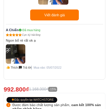
Viết đánh giá
A Chiến
Đã mua hàng
Cực kỳ hài lòng
Ngon bổ rẻ rất ok ạ
Thích
Trả lời
Mua vào: 05/07/2022
992.800₫
1.168.000₫
-15%
Đặc quyền tại WATCHSTORE
Được đảm bảo chất lượng sản phẩm,
cam kết 100% sản
phẩm chính hãng