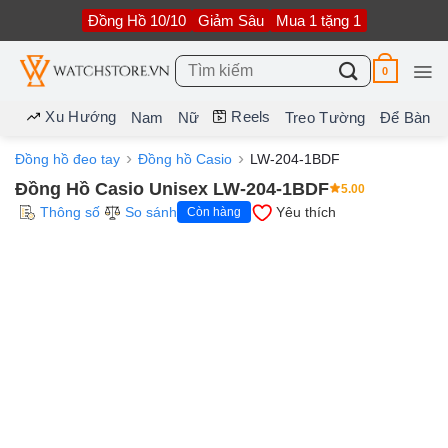
Bỏ
Đồng Hồ 10/10
Giảm Sâu
Mua 1 tặng 1
qua
nội
dung
Tìm
0
kiếm:
Xu Hướng
Reels
Nam
Nữ
Treo Tường
Để Bàn
Đồng hồ đeo tay
Đồng hồ Casio
LW-204-1BDF
Đồng Hồ Casio Unisex LW-204-1BDF
5.00
Thông số
So sánh
Yêu thích
Còn hàng