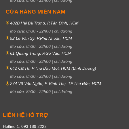
Mở cửa:
8h30
-
22h00
|
chỉ đường
CỬA HÀNG MIỀN NAM
402B Hai Bà Trưng, P.Tân Định, HCM
Mở cửa:
8h30
-
22h00
|
chỉ đường
92 Lê Văn Sỹ, P.Phú Nhuận, HCM
Mở cửa:
8h30
-
22h00
|
chỉ đường
61 Quang Trung, P.Gò Vấp, HCM
Mở cửa:
8h30
-
22h00
|
chỉ đường
642 CMT8, P.Thủ Dầu Một, HCM (Bình Dương)
Mở cửa:
8h30
-
22h00
|
chỉ đường
274 Võ Văn Ngân, P. Bình Thọ, TP.Thủ Đức, HCM
Mở cửa:
8h30
-
22h00
|
chỉ đường
LIÊN HỆ HỖ TRỢ
Hotline 1: 093 189 2222