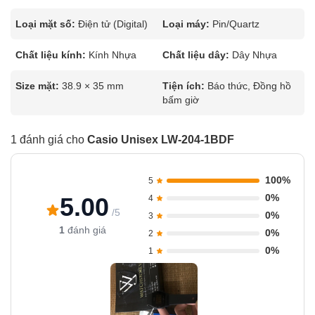
Loại mặt số:
Điện tử (Digital)
Loại máy:
Pin/Quartz
Chất liệu kính:
Kính Nhựa
Chất liệu dây:
Dây Nhựa
Size mặt:
38.9 × 35 mm
Tiện ích:
Báo thức, Đồng hồ
bấm giờ
1 đánh giá cho
Casio Unisex LW-204-1BDF
100%
5
0%
5.00
4
/5
0%
3
1
đánh giá
0%
2
0%
1