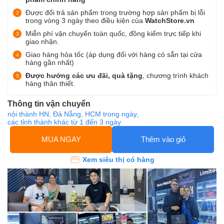
Được đổi trả sản phẩm trong trường hợp sản phẩm bị lỗi
trong vòng 3 ngày theo điều kiện của
WatchStore.vn
Miễn phí vận chuyển toàn quốc, đồng kiểm trực tiếp khi
giao nhận.
Giao hàng hỏa tốc (áp dụng đối với hàng có sẵn tại cửa
hàng gần nhất)
Được hưởng các ưu đãi, quà tặng
, chương trình khách
hàng thân thiết.
Thông tin vận chuyển
nội thành HN, Đà Nẵng, HCM trong ngày,
các tỉnh thành khác từ 1 đến 3 ngày
MUA NGAY
Thêm vào giỏ
Xem siêu thị có hàng