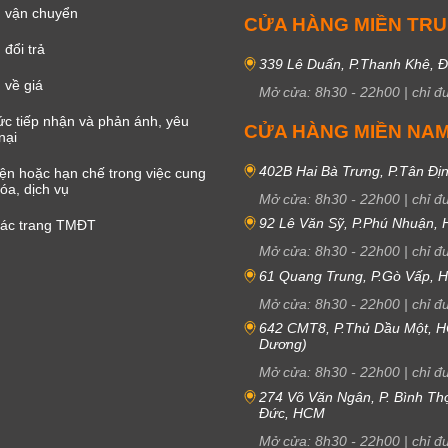
 vận chuyển
CỬA HÀNG MIỀN TR
đổi trả
339 Lê Duẩn, P.Thanh Khê, 
 về giá
Mở cửa:
8h30
-
22h00
|
chỉ đ
c tiếp nhận và phản ánh, yêu
CỬA HÀNG MIỀN NA
nại
402B Hai Bà Trưng, P.Tân Đị
iện hoặc hạn chế trong việc cung
óa, dịch vụ
Mở cửa:
8h30
-
22h00
|
chỉ đ
92 Lê Văn Sỹ, P.Phú Nhuận,
các trang TMĐT
Mở cửa:
8h30
-
22h00
|
chỉ đ
61 Quang Trung, P.Gò Vấp,
Mở cửa:
8h30
-
22h00
|
chỉ đ
642 CMT8, P.Thủ Dầu Một, H
Dương)
Mở cửa:
8h30
-
22h00
|
chỉ đ
274 Võ Văn Ngân, P. Bình Th
Đức, HCM
Mở cửa:
8h30
-
22h00
|
chỉ đ