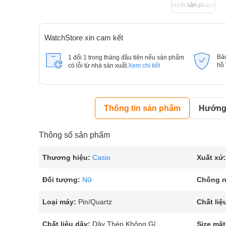
Hình sản phẩm
WatchStore xin cam kết
Bả
1 đổi 1 trong tháng đầu tiên nếu sản phẩm
hồ
có lỗi từ nhà sản xuất.
Xem chi tiết
Thông tin sản phẩm
Hướng 
Thông số sản phẩm
Thương hiệu:
Casio
Xuất xứ:
Đối tượng:
Nữ
Chống 
Loại máy:
Pin/Quartz
Chất liệ
Chất liệu dây:
Dây Thép Không Gỉ
Size mặt