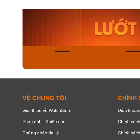
Orient Nam RA-
Casio N
AA0B05R19B
115D-1A
9.480.000₫
2.823.000
8.058.000₫
2.399.5
Mua ngay
Mua ng
150
VỀ CHÚNG TÔI
CHÍNH
Giới thiệu về WatchStore
Điều khoản
Phản ánh - Khiếu nại
Chính sác
Chứng nhận đại lý
Chính sác