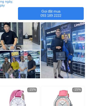
ng ngày,
ngày
Gọi đặt mua
093 189 2222
-15%
-15%