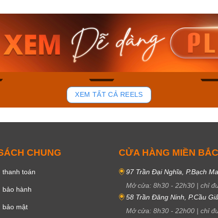
am MTS-
Casio Nam MTS-
Casio U
VDF
RS100L-1AVDF
230EL-
₫
4.276.000₫
2.117.0
50₫
3.634.600₫
1.799.
ay
Mua ngay
Mua 
85
44
XEM TẤT CẢ REELS
 SÁCH CHUNG
CỬA HÀNG MIỀN BẮ
 thanh toán
97 Trần Đại Nghĩa, P.Bạch Ma
Mở cửa:
8h30
-
22h30
|
chỉ đ
h bảo hành
58 Trần Đăng Ninh, P.Cầu Giấ
h bảo mật
Mở cửa:
8h30
-
22h00
|
chỉ đ