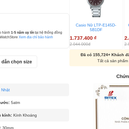
Casio Nữ LTP-E145D-
5B1DF
o hành
1-5 năm uy tín
tại hệ thống đồng
1.737.400
₫
2
 WatchStore
Xem địa chỉ bảo hành
2.044.000đ
2.
Đã có 155,724+ Khách đã
Tất cả sản phẩm 
dẫn chọn size
Chứn
Nhật
nước:
5atm
u kính:
Kính Khoáng
:
30mm