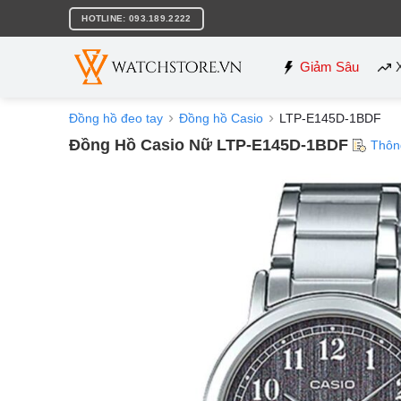
Bỏ
HOTLINE: 093.189.2222
qua
nội
dung
Giảm Sâu
Đồng hồ đeo tay
Đồng hồ Casio
LTP-E145D-1BDF
Đồng Hồ Casio Nữ LTP-E145D-1BDF
Thôn