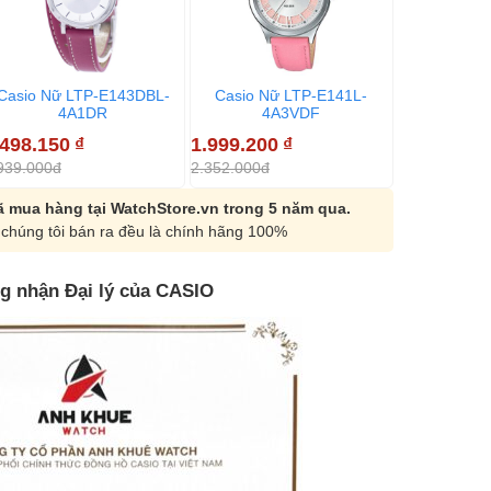
Casio Nữ LTP-E143DBL-
Casio Nữ LTP-E141L-
4A1DR
4A3VDF
.498.150
₫
1.999.200
₫
939.000đ
2.352.000đ
 mua hàng tại WatchStore.vn trong 5 năm qua.
chúng tôi bán ra đều là chính hãng 100%
g nhận Đại lý của CASIO