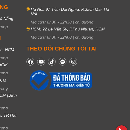
UNG
Hà Nội: 97 Trần Đại Nghĩa, P.Bạch Mai, Hà
Nội
Đà Nẵng
Mở cửa:
8h30
-
22h30
|
chỉ đường
ường
HCM: 92 Lê Văn Sỹ, P.Phú Nhuận, HCM
Mở cửa:
8h30
-
22h00
|
chỉ đường
M
THEO DÕI CHÚNG TÔI TẠI
nh, HCM
ường
 HCM
ường
 HCM
ường
CM (Bình
ường
ọ, TP.Thủ
ường