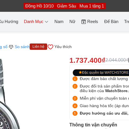
Đồng Hồ 10/10
Giảm Sâu
Mua 1 tặng 1
Xu Hướng
Danh Mục
Nam
Nữ
Reels
Để Bàn
Tr
g số
So sánh
Yêu thích
Liên hệ
1.737.400₫
2.044.000₫
Đặc quyền tại WATCHSTORE
Được đảm bảo chất lượng
Được đổi trả sản phẩm tro
điều kiện của
WatchStore
Miễn phí vận chuyển toàn q
Giao hàng hỏa tốc (áp dụng
Được hưởng các ưu đãi,
Thông tin vận chuyển