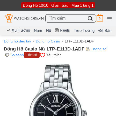
Bỏ
Đồng Hồ 10/10
Giảm Sâu
Mua 1 tặng 1
qua
nội
dung
Tìm
0
kiếm:
Xu Hướng
Reels
Nam
Nữ
Treo Tường
Để Bàn
Đồng hồ đeo tay
Đồng hồ Casio
LTP-E113D-1ADF
Đồng Hồ Casio Nữ LTP-E113D-1ADF
Thông số
So sánh
Yêu thích
Liên hệ