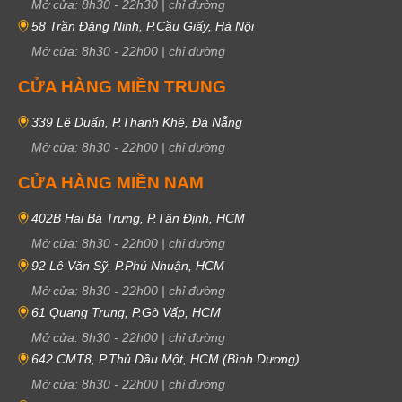
Mở cửa:
8h30
-
22h30
|
chỉ đường
58 Trần Đăng Ninh, P.Cầu Giấy, Hà Nội
Mở cửa:
8h30
-
22h00
|
chỉ đường
CỬA HÀNG MIỀN TRUNG
339 Lê Duẩn, P.Thanh Khê, Đà Nẵng
Mở cửa:
8h30
-
22h00
|
chỉ đường
CỬA HÀNG MIỀN NAM
402B Hai Bà Trưng, P.Tân Định, HCM
Mở cửa:
8h30
-
22h00
|
chỉ đường
92 Lê Văn Sỹ, P.Phú Nhuận, HCM
Mở cửa:
8h30
-
22h00
|
chỉ đường
61 Quang Trung, P.Gò Vấp, HCM
Mở cửa:
8h30
-
22h00
|
chỉ đường
642 CMT8, P.Thủ Dầu Một, HCM (Bình Dương)
Mở cửa:
8h30
-
22h00
|
chỉ đường