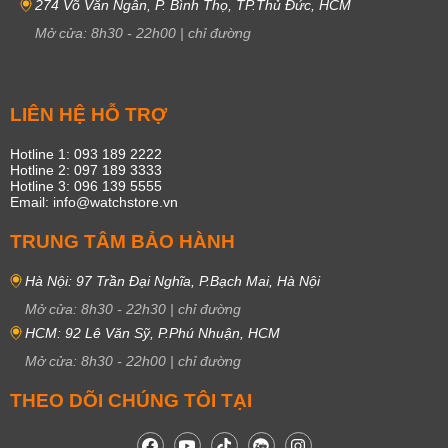
274 Võ Văn Ngân, P. Bình Thọ, TP.Thủ Đức, HCM
Mở cửa:
8h30
-
22h00
|
chỉ đường
LIÊN HỆ HỖ TRỢ
Hotline 1: 093 189 2222
Hotline 2: 097 189 3333
Hotline 3: 096 139 5555
Email: info@watchstore.vn
TRUNG TÂM BẢO HÀNH
Hà Nội: 97 Trần Đại Nghĩa, P.Bạch Mai, Hà Nội
Mở cửa:
8h30
-
22h30
|
chỉ đường
HCM: 92 Lê Văn Sỹ, P.Phú Nhuận, HCM
Mở cửa:
8h30
-
22h00
|
chỉ đường
THEO DÕI CHÚNG TÔI TẠI