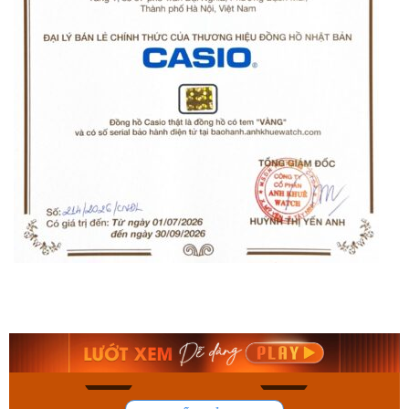
Orient Nam RA-
Casio Nam MTS-
AA0B05R19B
115D-1AVDF
9.480.000₫
2.823.000₫
8.058.000₫
2.399.550₫
Mua ngay
Mua ngay
158
92