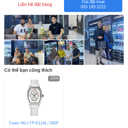
Gọi đặt mua
Liên hệ đặt hàng
093 189 2222
Có thể bạn cũng thích
-15%
Casio Nữ LTP-E114L-7ADF