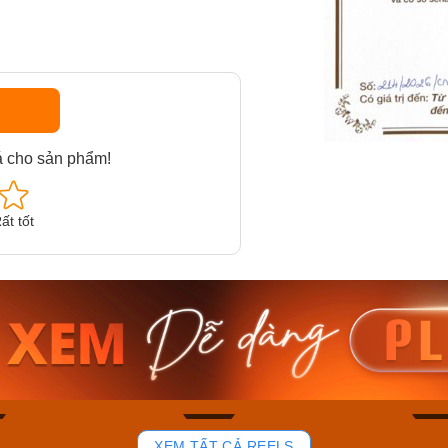
á cho sản phẩm!
ất tốt
am MTS-
Casio Nam MTS-
Casio U
VDF
RS100L-1AVDF
230EL-
₫
4.276.000₫
2.117.0
50₫
3.634.600₫
1.799.
ay
Mua ngay
Mua 
81
37
XEM TẤT CẢ REELS