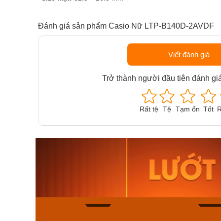
Đánh giá sản phẩm Casio Nữ LTP-B140D-2AVDF
Viết đánh giá
Trở thành người đầu tiên đánh gi
Rất tệ
Tệ
Tạm ổn
Tốt
R
Orient Nam RA-
Casio N
AA0B05R19B
115D-1A
9.480.000₫
2.823.000
8.058.000₫
2.399.5
Mua ngay
Mua ng
136