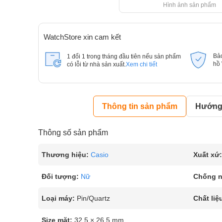
Hình ảnh sản phẩm
WatchStore xin cam kết
Bả
1 đổi 1 trong tháng đầu tiên nếu sản phẩm
hồ
có lỗi từ nhà sản xuất.
Xem chi tiết
Thông tin sản phẩm
Hướng 
Thông số sản phẩm
Thương hiệu:
Casio
Xuất xứ:
Đối tượng:
Nữ
Chống 
Loại máy:
Pin/Quartz
Chất liệ
Size mặt:
32.5 × 26.5 mm