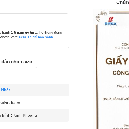
Chứn
o hành
1-5 năm uy tín
tại hệ thống đồng
 WatchStore
Xem địa chỉ bảo hành
dẫn chọn size
Nhật
nước:
5atm
u kính:
Kính Khoáng