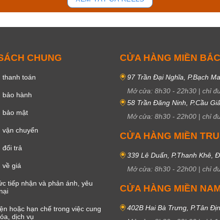
 SÁCH CHUNG
CỬA HÀNG MIỀN BẮ
 thanh toán
97 Trần Đại Nghĩa, P.Bạch Ma
Mở cửa:
8h30
-
22h30
|
chỉ đ
h bảo hành
58 Trần Đăng Ninh, P.Cầu Giấ
h bảo mật
Mở cửa:
8h30
-
22h00
|
chỉ đ
 vận chuyển
CỬA HÀNG MIỀN TR
đổi trả
339 Lê Duẩn, P.Thanh Khê, 
 về giá
Mở cửa:
8h30
-
22h00
|
chỉ đ
c tiếp nhận và phản ánh, yêu
CỬA HÀNG MIỀN NA
nại
402B Hai Bà Trưng, P.Tân Đị
iện hoặc hạn chế trong việc cung
óa, dịch vụ