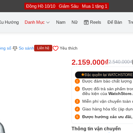
Đồng Hồ 10/10
Giảm Sâu
Mua 1 tặng 1
Xu Hướng
Danh Mục
Nam
Nữ
Reels
Để Bàn
Tr
ông số
So sánh
Yêu thích
Liên hệ
2.159.000₫
2.540.000₫
Đặc quyền tại WATCHSTORE
Được đảm bảo chất lượng
Được đổi trả sản phẩm tro
điều kiện của
WatchStore
Miễn phí vận chuyển toàn q
Giao hàng hỏa tốc (áp dụng
Được hưởng các ưu đãi,
Thông tin vận chuyển