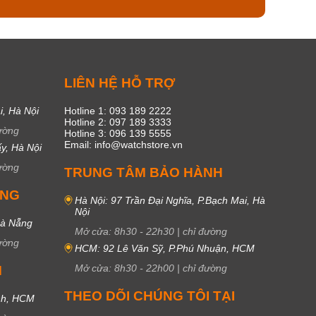
C
LIÊN HỆ HỖ TRỢ
i, Hà Nội
Hotline 1: 093 189 2222
Hotline 2: 097 189 3333
ường
Hotline 3: 096 139 5555
Email: info@watchstore.vn
y, Hà Nội
ường
TRUNG TÂM BẢO HÀNH
UNG
Hà Nội: 97 Trần Đại Nghĩa, P.Bạch Mai, Hà
Nội
Đà Nẵng
Mở cửa:
8h30
-
22h30
|
chỉ đường
ường
HCM: 92 Lê Văn Sỹ, P.Phú Nhuận, HCM
Mở cửa:
8h30
-
22h00
|
chỉ đường
M
THEO DÕI CHÚNG TÔI TẠI
nh, HCM