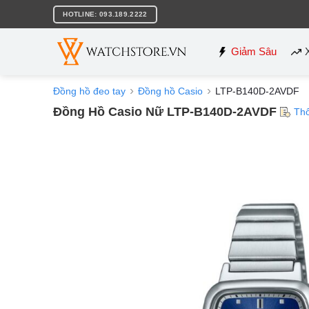
Bỏ
HOTLINE: 093.189.2222
qua
nội
dung
Giảm Sâu
Đồng hồ đeo tay
Đồng hồ Casio
LTP-B140D-2AVDF
Đồng Hồ Casio Nữ LTP-B140D-2AVDF
Th