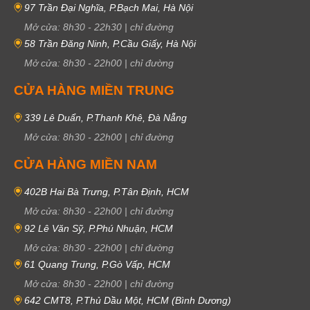
97 Trần Đại Nghĩa, P.Bạch Mai, Hà Nội
Mở cửa:
8h30
-
22h30
|
chỉ đường
58 Trần Đăng Ninh, P.Cầu Giấy, Hà Nội
Mở cửa:
8h30
-
22h00
|
chỉ đường
CỬA HÀNG MIỀN TRUNG
339 Lê Duẩn, P.Thanh Khê, Đà Nẵng
Mở cửa:
8h30
-
22h00
|
chỉ đường
CỬA HÀNG MIỀN NAM
402B Hai Bà Trưng, P.Tân Định, HCM
Mở cửa:
8h30
-
22h00
|
chỉ đường
92 Lê Văn Sỹ, P.Phú Nhuận, HCM
Mở cửa:
8h30
-
22h00
|
chỉ đường
61 Quang Trung, P.Gò Vấp, HCM
Mở cửa:
8h30
-
22h00
|
chỉ đường
642 CMT8, P.Thủ Dầu Một, HCM (Bình Dương)