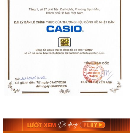
Orient Nam RA-
Casio Nam MTS-
AA0B05R19B
115D-1AVDF
9.480.000₫
2.823.000₫
8.058.000₫
2.399.550₫
Mua ngay
Mua ngay