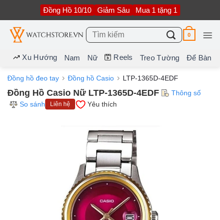
Bỏ
Đồng Hồ 10/10
Giảm Sâu
Mua 1 tặng 1
qua
nội
dung
Tìm
0
kiếm:
Xu Hướng
Reels
Nam
Nữ
Treo Tường
Để Bàn
Đồng hồ đeo tay
Đồng hồ Casio
LTP-1365D-4EDF
Đồng Hồ Casio Nữ LTP-1365D-4EDF
Thông số
So sánh
Yêu thích
Liên hệ