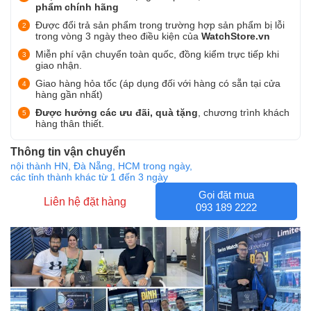
phẩm chính hãng
Được đổi trả sản phẩm trong trường hợp sản phẩm bị lỗi
trong vòng 3 ngày theo điều kiện của
WatchStore.vn
Miễn phí vận chuyển toàn quốc, đồng kiểm trực tiếp khi
giao nhận.
Giao hàng hỏa tốc (áp dụng đối với hàng có sẵn tại cửa
hàng gần nhất)
Được hưởng các ưu đãi, quà tặng
, chương trình khách
hàng thân thiết.
Thông tin vận chuyển
nội thành HN, Đà Nẵng, HCM trong ngày,
các tỉnh thành khác từ 1 đến 3 ngày
Gọi đặt mua
Liên hệ đặt hàng
093 189 2222