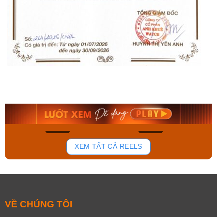
Orient Nam RA-
Casio Nam MTS-
AA0B05R19B
115D-1AVDF
9.480.000₫
2.823.000₫
8.058.000₫
2.399.550₫
Mua ngay
Mua ngay
136
81
XEM TẤT CẢ REELS
VỀ CHÚNG TÔI