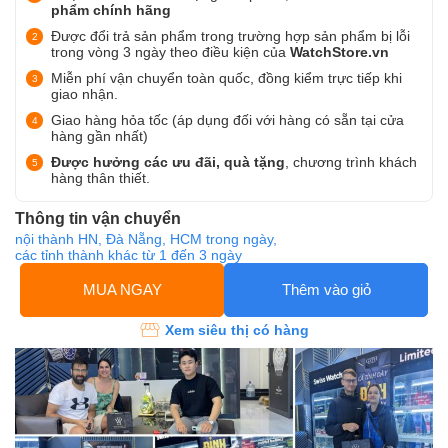
phẩm chính hãng
Được đổi trả sản phẩm trong trường hợp sản phẩm bị lỗi
trong vòng 3 ngày theo điều kiện của
WatchStore.vn
Miễn phí vận chuyển toàn quốc, đồng kiểm trực tiếp khi
giao nhận.
Giao hàng hỏa tốc (áp dụng đối với hàng có sẵn tại cửa
hàng gần nhất)
Được hưởng các ưu đãi, quà tặng
, chương trình khách
hàng thân thiết.
Thông tin vận chuyển
nội thành HN, Đà Nẵng, HCM trong ngày,
các tỉnh thành khác từ 1 đến 3 ngày
MUA NGAY
Thêm vào giỏ
Xem siêu thị có hàng