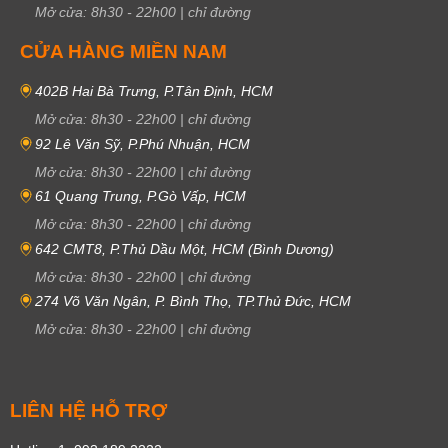
Mở cửa:
8h30
-
22h00
|
chỉ đường
CỬA HÀNG MIỀN NAM
402B Hai Bà Trưng, P.Tân Định, HCM
Mở cửa:
8h30
-
22h00
|
chỉ đường
92 Lê Văn Sỹ, P.Phú Nhuận, HCM
Mở cửa:
8h30
-
22h00
|
chỉ đường
61 Quang Trung, P.Gò Vấp, HCM
Mở cửa:
8h30
-
22h00
|
chỉ đường
642 CMT8, P.Thủ Dầu Một, HCM (Bình Dương)
Mở cửa:
8h30
-
22h00
|
chỉ đường
274 Võ Văn Ngân, P. Bình Thọ, TP.Thủ Đức, HCM
Mở cửa:
8h30
-
22h00
|
chỉ đường
LIÊN HỆ HỖ TRỢ