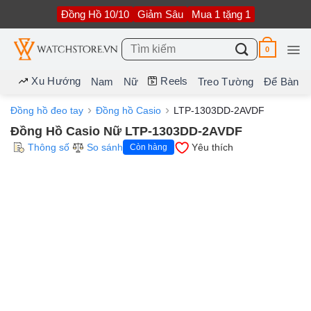
Bỏ
Đồng Hồ 10/10
Giảm Sâu
Mua 1 tặng 1
qua
nội
dung
Tìm
0
kiếm:
Xu Hướng
Reels
Nam
Nữ
Treo Tường
Để Bàn
Đồng hồ đeo tay
Đồng hồ Casio
LTP-1303DD-2AVDF
Đồng Hồ Casio Nữ LTP-1303DD-2AVDF
Thông số
So sánh
Yêu thích
Còn hàng