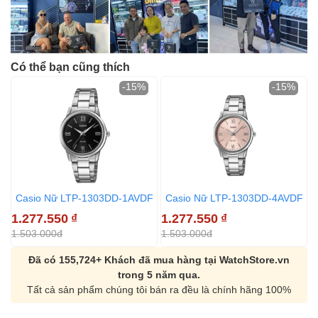
Có thể bạn cũng thích
-15%
-15%
Casio Nữ LTP-1303DD-1AVDF
Casio Nữ LTP-1303DD-4AVDF
1.277.550
₫
1.277.550
₫
1
1.503.000đ
1.503.000đ
1
Đã có 155,724+ Khách đã mua hàng tại WatchStore.vn
trong 5 năm qua.
Tất cả sản phẩm chúng tôi bán ra đều là chính hãng 100%