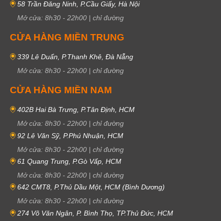
58 Trần Đăng Ninh, P.Cầu Giấy, Hà Nội
Mở cửa:
8h30
-
22h00
|
chỉ đường
CỬA HÀNG MIỀN TRUNG
339 Lê Duẩn, P.Thanh Khê, Đà Nẵng
Mở cửa:
8h30
-
22h00
|
chỉ đường
CỬA HÀNG MIỀN NAM
402B Hai Bà Trưng, P.Tân Định, HCM
Mở cửa:
8h30
-
22h00
|
chỉ đường
92 Lê Văn Sỹ, P.Phú Nhuận, HCM
Mở cửa:
8h30
-
22h00
|
chỉ đường
61 Quang Trung, P.Gò Vấp, HCM
Mở cửa:
8h30
-
22h00
|
chỉ đường
642 CMT8, P.Thủ Dầu Một, HCM (Bình Dương)
Mở cửa:
8h30
-
22h00
|
chỉ đường
274 Võ Văn Ngân, P. Bình Thọ, TP.Thủ Đức, HCM