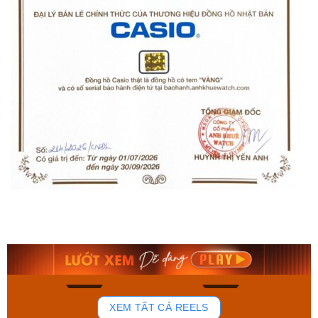
Orient Nam RA-
Casio Nam MTS-
AA0B05R19B
115D-1AVDF
9.480.000₫
2.823.000₫
8.058.000₫
2.399.550₫
Mua ngay
Mua ngay
154
87
XEM TẤT CẢ REELS