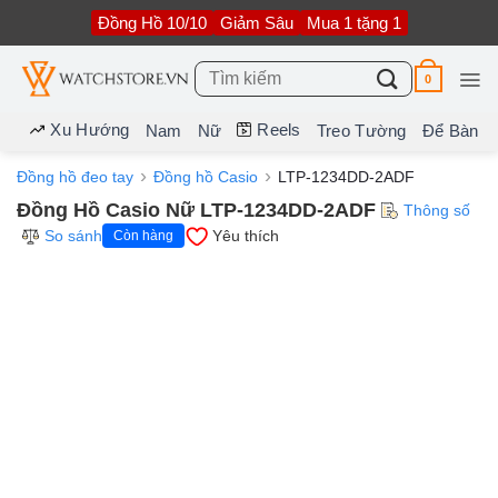
Bỏ
Đồng Hồ 10/10
Giảm Sâu
Mua 1 tặng 1
qua
nội
dung
Tìm
0
kiếm:
Xu Hướng
Reels
Nam
Nữ
Treo Tường
Để Bàn
Đồng hồ đeo tay
Đồng hồ Casio
LTP-1234DD-2ADF
Đồng Hồ Casio Nữ LTP-1234DD-2ADF
Thông số
So sánh
Yêu thích
Còn hàng