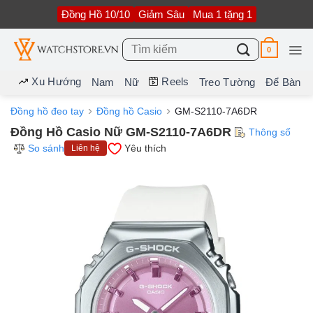
Bỏ
Đồng Hồ 10/10
Giảm Sâu
Mua 1 tặng 1
qua
nội
dung
Tìm
0
kiếm:
Xu Hướng
Reels
Nam
Nữ
Treo Tường
Để Bàn
Đồng hồ đeo tay
Đồng hồ Casio
GM-S2110-7A6DR
Đồng Hồ Casio Nữ GM-S2110-7A6DR
Thông số
So sánh
Yêu thích
Liên hệ