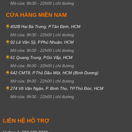
Mở cửa:
8h30
-
22h00
|
chỉ đường
CỬA HÀNG MIỀN NAM
402B Hai Bà Trưng, P.Tân Định, HCM
Mở cửa:
8h30
-
22h00
|
chỉ đường
92 Lê Văn Sỹ, P.Phú Nhuận, HCM
Mở cửa:
8h30
-
22h00
|
chỉ đường
61 Quang Trung, P.Gò Vấp, HCM
Mở cửa:
8h30
-
22h00
|
chỉ đường
642 CMT8, P.Thủ Dầu Một, HCM (Bình Dương)
Mở cửa:
8h30
-
22h00
|
chỉ đường
274 Võ Văn Ngân, P. Bình Thọ, TP.Thủ Đức, HCM
Mở cửa:
8h30
-
22h00
|
chỉ đường
LIÊN HỆ HỖ TRỢ