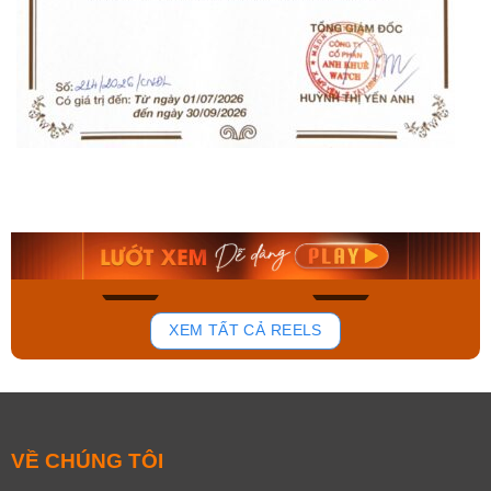
Orient Nam RA-
Casio Nam MTS-
AA0B05R19B
115D-1AVDF
9.480.000₫
2.823.000₫
8.058.000₫
2.399.550₫
Mua ngay
Mua ngay
168
96
XEM TẤT CẢ REELS
VỀ CHÚNG TÔI