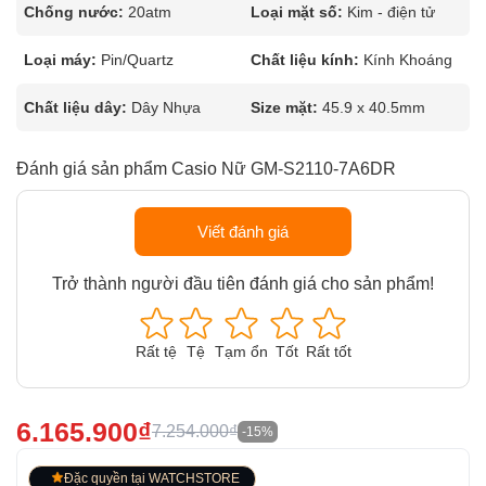
Chống nước:
20atm
Loại mặt số:
Kim - điện tử
Loại máy:
Pin/Quartz
Chất liệu kính:
Kính Khoáng
Chất liệu dây:
Dây Nhựa
Size mặt:
45.9 x 40.5mm
Đánh giá sản phẩm Casio Nữ GM-S2110-7A6DR
Viết đánh giá
Trở thành người đầu tiên đánh giá cho sản phẩm!
Rất tệ
Tệ
Tạm ổn
Tốt
Rất tốt
6.165.900₫
7.254.000₫
-15%
Đặc quyền tại WATCHSTORE