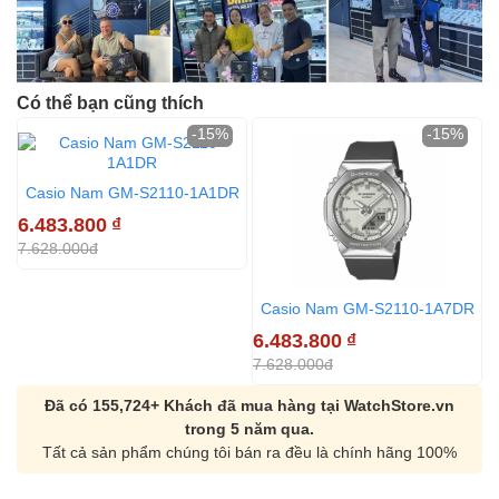
Có thể bạn cũng thích
-15%
-15%
Casio Nam GM-S2110-1A1DR
6.483.800
₫
7.628.000đ
Casio Nam GM-S2110-1A7DR
6.483.800
₫
6
7.628.000đ
7
Đã có 155,724+ Khách đã mua hàng tại WatchStore.vn
trong 5 năm qua.
Tất cả sản phẩm chúng tôi bán ra đều là chính hãng 100%