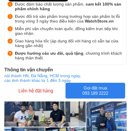
Được đảm bảo chất lượng sản phẩm,
cam kết 100% sản
phẩm chính hãng
Được đổi trả sản phẩm trong trường hợp sản phẩm bị lỗi
trong vòng 3 ngày theo điều kiện của
WatchStore.vn
Miễn phí vận chuyển toàn quốc, đồng kiểm trực tiếp khi
giao nhận.
Giao hàng hỏa tốc (áp dụng đối với hàng có sẵn tại cửa
hàng gần nhất)
Được hưởng các ưu đãi, quà tặng
, chương trình khách
hàng thân thiết.
Thông tin vận chuyển
nội thành HN, Đà Nẵng, HCM trong ngày,
các tỉnh thành khác từ 1 đến 3 ngày
Gọi đặt mua
Liên hệ đặt hàng
093 189 2222