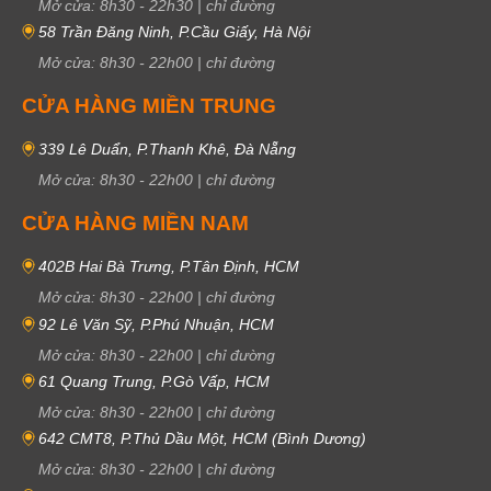
Mở cửa:
8h30
-
22h30
|
chỉ đường
58 Trần Đăng Ninh, P.Cầu Giấy, Hà Nội
Mở cửa:
8h30
-
22h00
|
chỉ đường
CỬA HÀNG MIỀN TRUNG
339 Lê Duẩn, P.Thanh Khê, Đà Nẵng
Mở cửa:
8h30
-
22h00
|
chỉ đường
CỬA HÀNG MIỀN NAM
402B Hai Bà Trưng, P.Tân Định, HCM
Mở cửa:
8h30
-
22h00
|
chỉ đường
92 Lê Văn Sỹ, P.Phú Nhuận, HCM
Mở cửa:
8h30
-
22h00
|
chỉ đường
61 Quang Trung, P.Gò Vấp, HCM
Mở cửa:
8h30
-
22h00
|
chỉ đường
642 CMT8, P.Thủ Dầu Một, HCM (Bình Dương)
Mở cửa:
8h30
-
22h00
|
chỉ đường