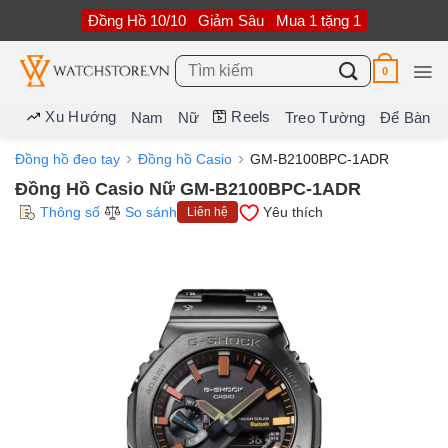
Bỏ
Đồng Hồ 10/10
Giảm Sâu
Mua 1 tặng 1
qua
nội
dung
Tìm
0
kiếm:
Xu Hướng
Reels
Nam
Nữ
Treo Tường
Để Bàn
Đồng hồ đeo tay
Đồng hồ Casio
GM-B2100BPC-1ADR
Đồng Hồ Casio Nữ GM-B2100BPC-1ADR
Thông số
So sánh
Yêu thích
Liên hệ