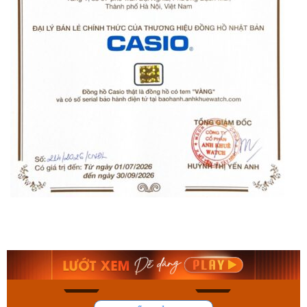
Orient Nam RA-
Casio Nam MTS-
AA0B05R19B
115D-1AVDF
9.480.000₫
2.823.000₫
8.058.000₫
2.399.550₫
Mua ngay
Mua ngay
175
100