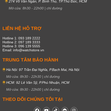
274 Võ Văn Ngân, P. Bình Thọ, TP.Thủ Đức, HCM
Mở cửa:
8h30
-
22h00
|
chỉ đường
LIÊN HỆ HỖ TRỢ
Hotline 1: 093 189 2222
Hotline 2: 097 189 3333
Hotline 3: 096 139 5555
Email: info@watchstore.vn
TRUNG TÂM BẢO HÀNH
Hà Nội: 97 Trần Đại Nghĩa, P.Bạch Mai, Hà Nội
Mở cửa:
8h30
-
22h30
|
chỉ đường
HCM: 92 Lê Văn Sỹ, P.Phú Nhuận, HCM
Mở cửa:
8h30
-
22h00
|
chỉ đường
THEO DÕI CHÚNG TÔI TẠI