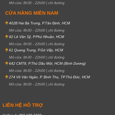
Mở cửa:
8h30
-
22h00
|
chỉ đường
CỬA HÀNG MIỀN NAM
402B Hai Bà Trưng, P.Tân Định, HCM
Mở cửa:
8h30
-
22h00
|
chỉ đường
92 Lê Văn Sỹ, P.Phú Nhuận, HCM
Mở cửa:
8h30
-
22h00
|
chỉ đường
61 Quang Trung, P.Gò Vấp, HCM
Mở cửa:
8h30
-
22h00
|
chỉ đường
642 CMT8, P.Thủ Dầu Một, HCM (Bình Dương)
Mở cửa:
8h30
-
22h00
|
chỉ đường
274 Võ Văn Ngân, P. Bình Thọ, TP.Thủ Đức, HCM
Mở cửa:
8h30
-
22h00
|
chỉ đường
LIÊN HỆ HỖ TRỢ