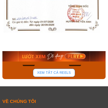
Orient Nam RA-
Casio Nam MTS-
AA0B05R19B
115D-1AVDF
9.480.000₫
2.823.000₫
8.058.000₫
2.399.550₫
Mua ngay
Mua ngay
195
111
XEM TẤT CẢ REELS
VỀ CHÚNG TÔI