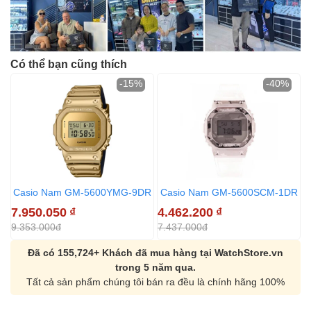
Có thể bạn cũng thích
-15%
-40%
Casio Nam GM-5600YMG-9DR
Casio Nam GM-5600SCM-1DR
7.950.050
₫
4.462.200
₫
6
9.353.000đ
7.437.000đ
7
Đã có 155,724+ Khách đã mua hàng tại WatchStore.vn
trong 5 năm qua.
Tất cả sản phẩm chúng tôi bán ra đều là chính hãng 100%