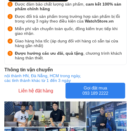
Được đảm bảo chất lượng sản phẩm,
cam kết 100% sản
phẩm chính hãng
Được đổi trả sản phẩm trong trường hợp sản phẩm bị lỗi
trong vòng 3 ngày theo điều kiện của
WatchStore.vn
Miễn phí vận chuyển toàn quốc, đồng kiểm trực tiếp khi
giao nhận.
Giao hàng hỏa tốc (áp dụng đối với hàng có sẵn tại cửa
hàng gần nhất)
Được hưởng các ưu đãi, quà tặng
, chương trình khách
hàng thân thiết.
Thông tin vận chuyển
nội thành HN, Đà Nẵng, HCM trong ngày,
các tỉnh thành khác từ 1 đến 3 ngày
Gọi đặt mua
Liên hệ đặt hàng
093 189 2222