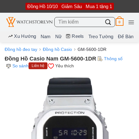
Bỏ
Đồng Hồ 10/10
Giảm Sâu
Mua 1 tặng 1
qua
nội
dung
Tìm
0
kiếm:
Xu Hướng
Reels
Nam
Nữ
Treo Tường
Để Bàn
Đồng hồ đeo tay
Đồng hồ Casio
GM-5600-1DR
Đồng Hồ Casio Nam GM-5600-1DR
Thông số
So sánh
Yêu thích
Liên hệ