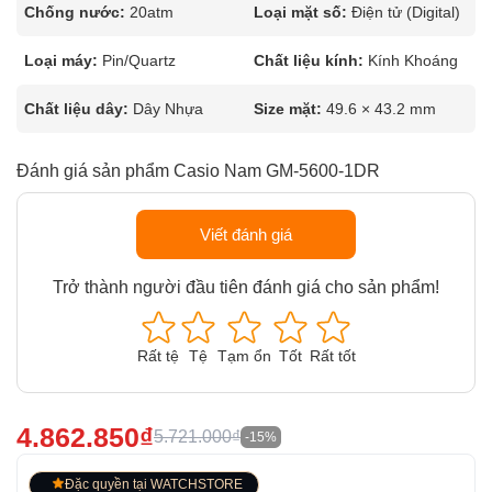
Chống nước:
20atm
Loại mặt số:
Điện tử (Digital)
Loại máy:
Pin/Quartz
Chất liệu kính:
Kính Khoáng
Chất liệu dây:
Dây Nhựa
Size mặt:
49.6 × 43.2 mm
Đánh giá sản phẩm Casio Nam GM-5600-1DR
Viết đánh giá
Trở thành người đầu tiên đánh giá cho sản phẩm!
Rất tệ
Tệ
Tạm ổn
Tốt
Rất tốt
4.862.850₫
5.721.000₫
-15%
Đặc quyền tại WATCHSTORE