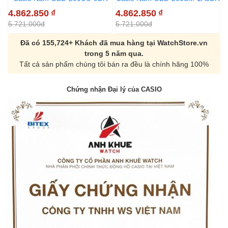
4.862.850
₫
4.862.850
₫
4
5.721.000đ
5.721.000đ
5
Đã có 155,724+ Khách đã mua hàng tại WatchStore.vn
trong 5 năm qua.
Tất cả sản phẩm chúng tôi bán ra đều là chính hãng 100%
Chứng nhận Đại lý của CASIO