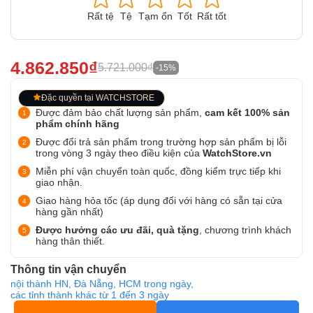
Rất tệ
Tệ
Tạm ổn
Tốt
Rất tốt
4.862.850₫
5.721.000₫
-15%
Đặc quyền tại WATCHSTORE
Được đảm bảo chất lượng sản phẩm,
cam kết 100% sản
phẩm chính hãng
Được đổi trả sản phẩm trong trường hợp sản phẩm bị lỗi
trong vòng 3 ngày theo điều kiện của
WatchStore.vn
Miễn phí vận chuyển toàn quốc, đồng kiểm trực tiếp khi
giao nhận.
Giao hàng hỏa tốc (áp dụng đối với hàng có sẵn tại cửa
hàng gần nhất)
Được hưởng các ưu đãi, quà tặng
, chương trình khách
hàng thân thiết.
Thông tin vận chuyển
nội thành HN, Đà Nẵng, HCM trong ngày,
các tỉnh thành khác từ 1 đến 3 ngày