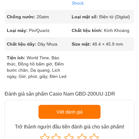
Shock
Chống nước:
20atm
Loại mặt số:
Điện tử (Digital)
Loại máy:
Pin/Quartz
Chất liệu kính:
Kính Khoáng
Chất liệu dây:
Dây Nhựa
Size mặt:
48.4 × 45.9 mm
Tiện ích:
World Time, Báo
thức, Đồng hồ bấm giờ, Đếm
bước chân, Dạ quang, Lịch
ngày, Giờ, phút, giây, Đèn Led
Đánh giá sản phẩm Casio Nam GBD-200UU-1DR
Viết đánh giá
Trở thành người đầu tiên đánh giá cho sản phẩm!