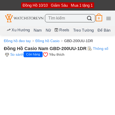
Bỏ
Đồng Hồ 10/10
Giảm Sâu
Mua 1 tặng 1
qua
nội
dung
Tìm
0
kiếm:
Xu Hướng
Reels
Nam
Nữ
Treo Tường
Để Bàn
Đồng hồ đeo tay
Đồng hồ Casio
GBD-200UU-1DR
Đồng Hồ Casio Nam GBD-200UU-1DR
Thông số
So sánh
Yêu thích
Còn hàng