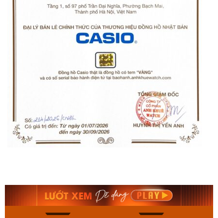
Orient Nam RA-
Casio Nam MTS-
AA0B05R19B
115D-1AVDF
9.480.000₫
2.823.000₫
8.058.000₫
2.399.550₫
Mua ngay
Mua ngay