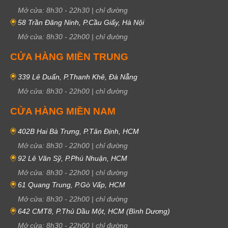
Mở cửa:
8h30
-
22h30
|
chỉ đường
58 Trần Đăng Ninh, P.Cầu Giấy, Hà Nội
Mở cửa:
8h30
-
22h00
|
chỉ đường
CỬA HÀNG MIỀN TRUNG
339 Lê Duẩn, P.Thanh Khê, Đà Nẵng
Mở cửa:
8h30
-
22h00
|
chỉ đường
CỬA HÀNG MIỀN NAM
402B Hai Bà Trưng, P.Tân Định, HCM
Mở cửa:
8h30
-
22h00
|
chỉ đường
92 Lê Văn Sỹ, P.Phú Nhuận, HCM
Mở cửa:
8h30
-
22h00
|
chỉ đường
61 Quang Trung, P.Gò Vấp, HCM
Mở cửa:
8h30
-
22h00
|
chỉ đường
642 CMT8, P.Thủ Dầu Một, HCM (Bình Dương)
Mở cửa:
8h30
-
22h00
|
chỉ đường