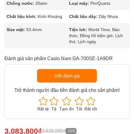
Chống nước:
20atm
Loại máy:
Pin/Quartz
Chất liệu kính:
Kính Khoáng
Chất liệu dây:
Dây Nhựa
Size mặt:
53.4mm
Tiện ích:
World Time, Báo
thức, Đồng hồ bấm giờ, Lịch
thứ, Lịch ngày
Đánh giá sản phẩm Casio Nam GA-700SE-1A9DR
Viết đánh giá
Trở thành người đầu tiên đánh giá cho sản phẩm!
Rất tệ
Tệ
Tạm ổn
Tốt
Rất tốt
3.083.800₫
3.628.000₫
-15%