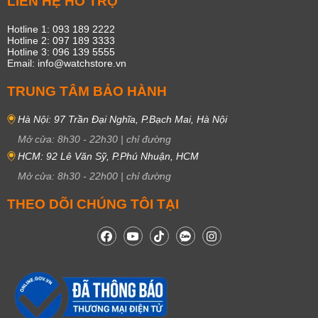
LIÊN HỆ HỖ TRỢ
Hotline 1: 093 189 2222
Hotline 2: 097 189 3333
Hotline 3: 096 139 5555
Email: info@watchstore.vn
TRUNG TÂM BẢO HÀNH
Hà Nội: 97 Trần Đại Nghĩa, P.Bạch Mai, Hà Nội
Mở cửa:
8h30
-
22h30
|
chỉ đường
HCM: 92 Lê Văn Sỹ, P.Phú Nhuận, HCM
Mở cửa:
8h30
-
22h00
|
chỉ đường
THEO DÕI CHÚNG TÔI TẠI