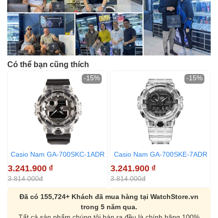
Có thể bạn cũng thích
-15%
-15%
Casio Nam GA-700SKC-1ADR
Casio Nam GA-700SKE-7ADR
3.241.900
₫
3.241.900
₫
3.814.000đ
3.814.000đ
Đã có 155,724+ Khách đã mua hàng tại WatchStore.vn
trong 5 năm qua.
Tất cả sản phẩm chúng tôi bán ra đều là chính hãng 100%