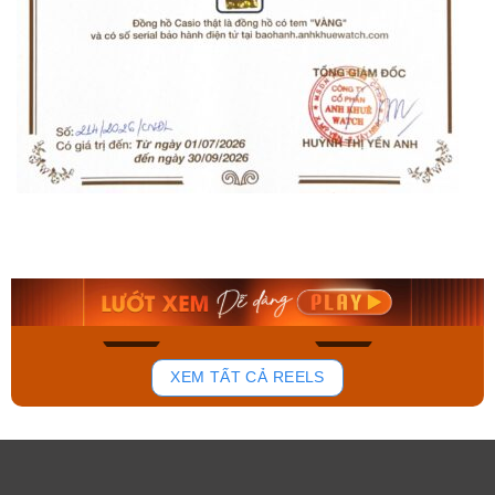
Orient Nam RA-
Casio Nam MTS-
AA0B05R19B
115D-1AVDF
9.480.000₫
2.823.000₫
8.058.000₫
2.399.550₫
Mua ngay
Mua ngay
192
109
XEM TẤT CẢ REELS