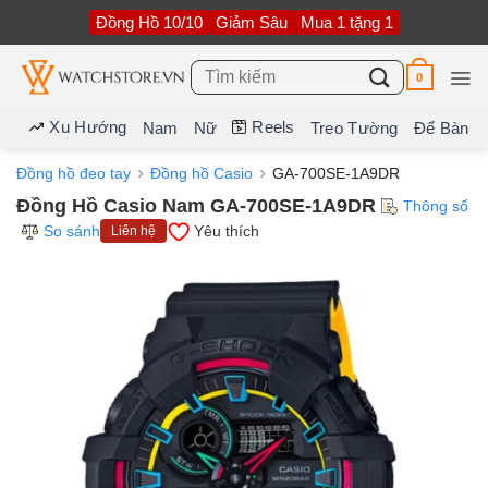
Bỏ
Đồng Hồ 10/10
Giảm Sâu
Mua 1 tặng 1
qua
nội
dung
Tìm
0
kiếm:
Xu Hướng
Reels
Nam
Nữ
Treo Tường
Để Bàn
Đồng hồ đeo tay
Đồng hồ Casio
GA-700SE-1A9DR
Đồng Hồ Casio Nam GA-700SE-1A9DR
Thông số
So sánh
Yêu thích
Liên hệ