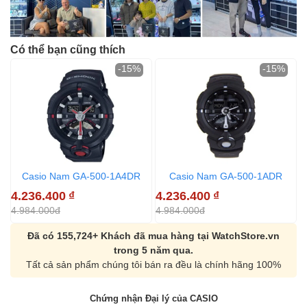
Có thể bạn cũng thích
-15%
-15%
Casio Nam GA-500-1A4DR
Casio Nam GA-500-1ADR
4.236.400
₫
4.236.400
₫
4
4.984.000đ
4.984.000đ
5
Đã có 155,724+ Khách đã mua hàng tại WatchStore.vn
trong 5 năm qua.
Tất cả sản phẩm chúng tôi bán ra đều là chính hãng 100%
Chứng nhận Đại lý của CASIO