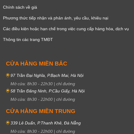
Chính sách về giá
Phương thức tiếp nhận và phản ánh, yêu cầu, khiêu nại
Các điều kiện hoặc hạn chế trong việc cung cấp hàng hóa, dịch vụ
Thông tin các trang TMĐT
CỬA HÀNG MIỀN BẮC
97 Trần Đại Nghĩa, P.Bạch Mai, Hà Nội
Mở cửa:
8h30
-
22h30
|
chỉ đường
58 Trần Đăng Ninh, P.Cầu Giấy, Hà Nội
Mở cửa:
8h30
-
22h00
|
chỉ đường
CỬA HÀNG MIỀN TRUNG
339 Lê Duẩn, P.Thanh Khê, Đà Nẵng
Mở cửa:
8h30
-
22h00
|
chỉ đường