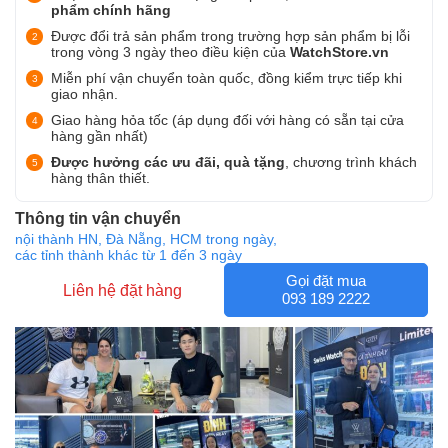
phẩm chính hãng
Được đổi trả sản phẩm trong trường hợp sản phẩm bị lỗi
trong vòng 3 ngày theo điều kiện của
WatchStore.vn
Miễn phí vận chuyển toàn quốc, đồng kiểm trực tiếp khi
giao nhận.
Giao hàng hỏa tốc (áp dụng đối với hàng có sẵn tại cửa
hàng gần nhất)
Được hưởng các ưu đãi, quà tặng
, chương trình khách
hàng thân thiết.
Thông tin vận chuyển
nội thành HN, Đà Nẵng, HCM trong ngày,
các tỉnh thành khác từ 1 đến 3 ngày
Gọi đặt mua
Liên hệ đặt hàng
093 189 2222