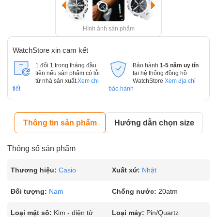
Hình ảnh sản phẩm
WatchStore xin cam kết
1 đổi 1 trong tháng đầu
Bảo hành
1-5 năm uy tín
tiên nếu sản phẩm có lỗi
tại hệ thống đồng hồ
từ nhà sản xuất.
Xem chi
WatchStore
Xem địa chỉ
tiết
bảo hành
Thông tin sản phẩm
Hướng dẫn chọn size
Thông số sản phẩm
Thương hiệu:
Casio
Xuất xứ:
Nhật
Đối tượng:
Nam
Chống nước:
20atm
Loại mặt số:
Kim - điện tử
Loại máy:
Pin/Quartz