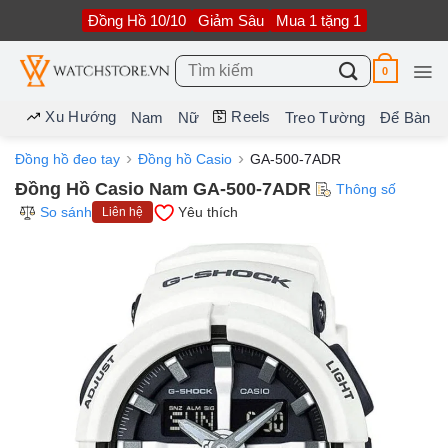
Bỏ
Đồng Hồ 10/10
Giảm Sâu
Mua 1 tặng 1
qua
nội
dung
Tìm
0
kiếm:
Xu Hướng
Reels
Nam
Nữ
Treo Tường
Để Bàn
Đồng hồ đeo tay
Đồng hồ Casio
GA-500-7ADR
Đồng Hồ Casio Nam GA-500-7ADR
Thông số
So sánh
Yêu thích
Liên hệ