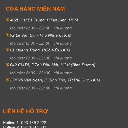
CỬA HÀNG MIỀN NAM
402B Hai Bà Trưng, P.Tân Định, HCM
Mở cửa:
8h30
-
22h00
|
chỉ đường
92 Lê Văn Sỹ, P.Phú Nhuận, HCM
Mở cửa:
8h30
-
22h00
|
chỉ đường
61 Quang Trung, P.Gò Vấp, HCM
Mở cửa:
8h30
-
22h00
|
chỉ đường
642 CMT8, P.Thủ Dầu Một, HCM (Bình Dương)
Mở cửa:
8h30
-
22h00
|
chỉ đường
274 Võ Văn Ngân, P. Bình Thọ, TP.Thủ Đức, HCM
Mở cửa:
8h30
-
22h00
|
chỉ đường
LIÊN HỆ HỖ TRỢ
Hotline 1: 093 189 2222
Hotline 2: 097 189 3333