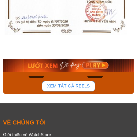
Orient Nam RA-
Casio Nam MTS-
AA0B05R19B
115D-1AVDF
9.480.000₫
2.823.000₫
8.058.000₫
2.399.550₫
Mua ngay
Mua ngay
181
102
XEM TẤT CẢ REELS
VỀ CHÚNG TÔI
Giới thiệu về WatchStore