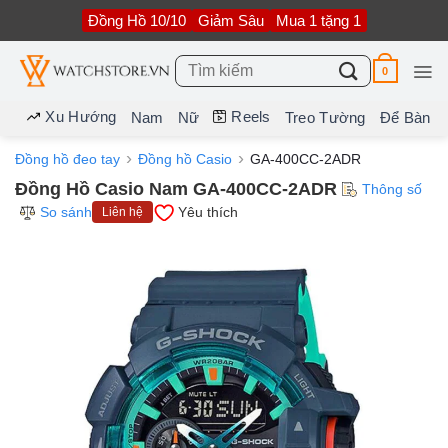
Bỏ
Đồng Hồ 10/10
Giảm Sâu
Mua 1 tặng 1
qua
nội
dung
Tìm
0
kiếm:
Xu Hướng
Reels
Nam
Nữ
Treo Tường
Để Bàn
Đồng hồ đeo tay
Đồng hồ Casio
GA-400CC-2ADR
Đồng Hồ Casio Nam GA-400CC-2ADR
Thông số
So sánh
Yêu thích
Liên hệ