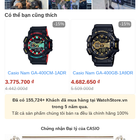
Có thể bạn cũng thích
-15%
-15%
Casio Nam GA-400CM-1ADR
Casio Nam GA-400GB-1A9DR
3.775.700
₫
4.682.650
₫
4
4.442.000đ
5.509.000đ
5
Đã có 155,724+ Khách đã mua hàng tại WatchStore.vn
trong 5 năm qua.
Tất cả sản phẩm chúng tôi bán ra đều là chính hãng 100%
Chứng nhận Đại lý của CASIO