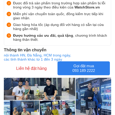
Được đổi trả sản phẩm trong trường hợp sản phẩm bị lỗi
trong vòng 3 ngày theo điều kiện của
WatchStore.vn
Miễn phí vận chuyển toàn quốc, đồng kiểm trực tiếp khi
giao nhận.
Giao hàng hỏa tốc (áp dụng đối với hàng có sẵn tại cửa
hàng gần nhất)
Được hưởng các ưu đãi, quà tặng
, chương trình khách
hàng thân thiết.
Thông tin vận chuyển
nội thành HN, Đà Nẵng, HCM trong ngày,
các tỉnh thành khác từ 1 đến 3 ngày
Gọi đặt mua
Liên hệ đặt hàng
093 189 2222