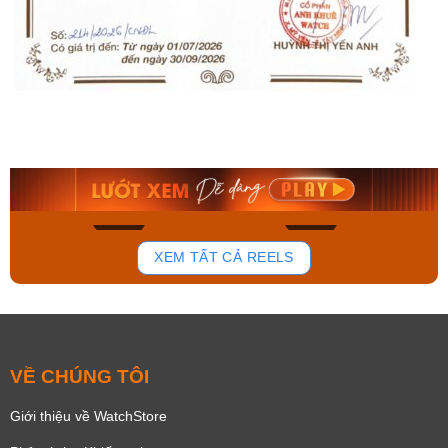
Orient Nam RA-
Casio Nam MTS-
AA0B05R19B
115D-1AVDF
9.480.000₫
2.823.000₫
8.058.000₫
2.399.550₫
Mua ngay
Mua ngay
150
84
XEM TẤT CẢ REELS
VỀ CHÚNG TÔI
Giới thiệu về WatchStore