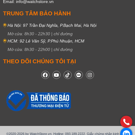
Email: info@watchstore.vn
TRUNG TÂM BẢO HÀNH
Hà Nội: 97 Trần Đại Nghĩa, P.Bạch Mai, Hà Nội
Mở cửa:
8h30
-
22h30
|
chỉ đường
HCM: 92 Lê Văn Sỹ, P.Phú Nhuận, HCM
Mở cửa:
8h30
-
22h00
|
chỉ đường
THEO DÕI CHÚNG TÔI TẠI
©2020-2026 by WatchStore.vn. Hotline: 093.189.2222. Giấy chứng nhận kinh doanh