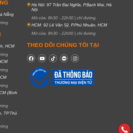
UNG
Hà Nội: 97 Trần Đại Nghĩa, P.Bạch Mai, Hà
Nội
Đà Nẵng
Mở cửa:
8h30
-
22h30
|
chỉ đường
ường
HCM: 92 Lê Văn Sỹ, P.Phú Nhuận, HCM
Mở cửa:
8h30
-
22h00
|
chỉ đường
M
THEO DÕI CHÚNG TÔI TẠI
nh, HCM
ường
 HCM
ường
 HCM
ường
CM (Bình
ường
ọ, TP.Thủ
ường