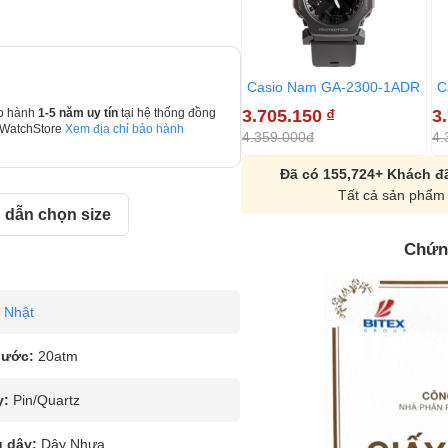
Casio Nam GA-2300-1ADR
C
3.705.150
₫
3
o hành
1-5 năm uy tín
tại hệ thống đồng
 WatchStore
Xem địa chỉ bảo hành
4.359.000đ
4.
Đã có 155,724+ Khách đã
Tất cả sản phẩm 
dẫn chọn size
Chứn
Nhật
nước:
20atm
y:
Pin/Quartz
u dây:
Dây Nhựa