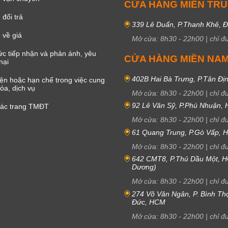
CỬA HÀNG MIỀN TR
đổi trả
339 Lê Duẩn, P.Thanh Khê, 
 về giá
Mở cửa:
8h30
-
22h00
|
chỉ đ
c tiếp nhận và phản ánh, yêu
CỬA HÀNG MIỀN NA
nại
402B Hai Bà Trưng, P.Tân Đị
iện hoặc hạn chế trong việc cung
óa, dịch vụ
Mở cửa:
8h30
-
22h00
|
chỉ đ
92 Lê Văn Sỹ, P.Phú Nhuận,
các trang TMĐT
Mở cửa:
8h30
-
22h00
|
chỉ đ
61 Quang Trung, P.Gò Vấp,
Mở cửa:
8h30
-
22h00
|
chỉ đ
642 CMT8, P.Thủ Dầu Một, H
Dương)
Mở cửa:
8h30
-
22h00
|
chỉ đ
274 Võ Văn Ngân, P. Bình Th
Đức, HCM
Mở cửa:
8h30
-
22h00
|
chỉ đ