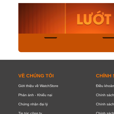
Orient Nam RA-
Casio N
AA0B05R19B
115D-1A
9.480.000₫
2.823.000
8.058.000₫
2.399.5
Mua ngay
Mua ng
168
VỀ CHÚNG TÔI
CHÍNH
Giới thiệu về WatchStore
Điều khoản
Phản ánh - Khiếu nại
Chính sác
Chứng nhận đại lý
Chính sác
Tin tức công ty
Chính sách