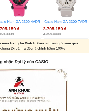
asio Nam GA-2300-4ADR
Casio Nam GA-2300-7ADR
Casio Nam
.705.150
₫
3.705.150
₫
3.705.150
359.000đ
4.359.000đ
4.359.000đ
 mua hàng tại WatchStore.vn trong 5 năm qua.
chúng tôi bán ra đều là chính hãng 100%
g nhận Đại lý của CASIO