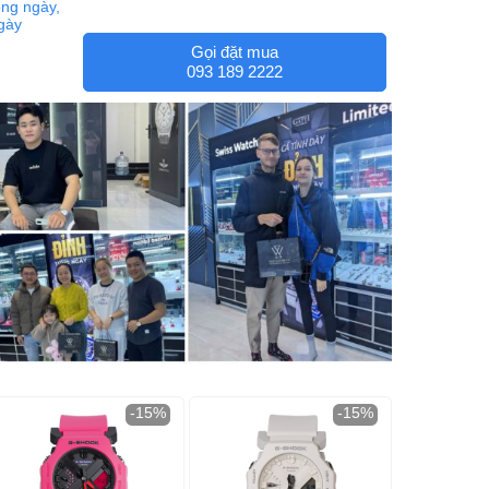
ng ngày,
ngày
Gọi đặt mua
093 189 2222
-15%
-15%