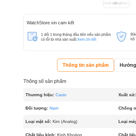
Hình sản phẩm
WatchStore xin cam kết
Bả
1 đổi 1 trong tháng đầu tiên nếu sản phẩm
hồ
có lỗi từ nhà sản xuất.
Xem chi tiết
Thông tin sản phẩm
Hướng 
Thông số sản phẩm
Thương hiệu:
Casio
Xuất xứ:
Đối tượng:
Nam
Chống 
Loại mặt số:
Kim (Analog)
Loại má
Chất liệu kính:
Kính Khoáng
Chất liệ