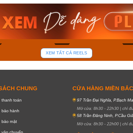
am MTS-
Casio Nam MTS-
Casio U
VDF
RS100L-1AVDF
230EL-
₫
4.276.000₫
2.117.0
50₫
3.634.600₫
1.799.
ay
Mua ngay
Mua 
93
48
XEM TẤT CẢ REELS
 SÁCH CHUNG
CỬA HÀNG MIỀN BẮ
 thanh toán
97 Trần Đại Nghĩa, P.Bạch Ma
Mở cửa:
8h30
-
22h30
|
chỉ đ
h bảo hành
58 Trần Đăng Ninh, P.Cầu Giấ
h bảo mật
Mở cửa:
8h30
-
22h00
|
chỉ đ
 vận chuyển