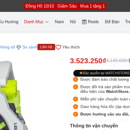
Đồng Hồ 10/10
Giảm Sâu
Mua 1 tặng 1
Xu Hướng
Danh Mục
Nam
Nữ
Reels
Để Bàn
Tr
hông số
So sánh
Yêu thích
Liên hệ
3.523.250₫
4.145.000₫
Đặc quyền tại WATCHSTORE
Được đảm bảo chất lượng
Được đổi trả sản phẩm tro
điều kiện của
WatchStore
Miễn phí vận chuyển toàn q
Giao hàng hỏa tốc (áp dụng
Được hưởng các ưu đãi,
Thông tin vận chuyển