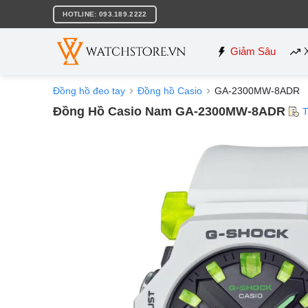
Bỏ
HOTLINE: 093.189.2222
qua
nội
dung
Giảm Sâu
Đồng hồ đeo tay
Đồng hồ Casio
GA-2300MW-8ADR
Đồng Hồ Casio Nam GA-2300MW-8ADR
T