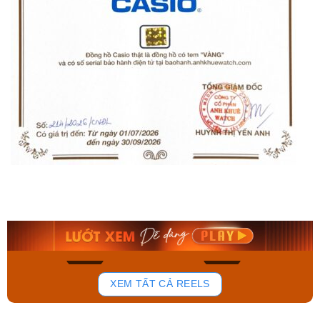
Orient Nam RA-
Casio Nam MTS-
AA0B05R19B
115D-1AVDF
9.480.000₫
2.823.000₫
8.058.000₫
2.399.550₫
Mua ngay
Mua ngay
136
81
XEM TẤT CẢ REELS