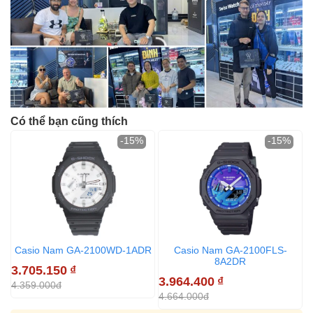
Có thể bạn cũng thích
-15%
-15%
Casio Nam GA-2100WD-1ADR
Casio Nam GA-2100FLS-
8A2DR
3.705.150
₫
3.964.400
₫
3
4.359.000đ
4.664.000đ
4