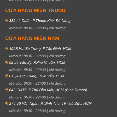
Mở cửa:
8h30
-
22h00
|
chỉ đường
CỬA HÀNG MIỀN TRUNG
339 Lê Duẩn, P.Thanh Khê, Đà Nẵng
Mở cửa:
8h30
-
22h00
|
chỉ đường
CỬA HÀNG MIỀN NAM
402B Hai Bà Trưng, P.Tân Định, HCM
Mở cửa:
8h30
-
22h00
|
chỉ đường
92 Lê Văn Sỹ, P.Phú Nhuận, HCM
Mở cửa:
8h30
-
22h00
|
chỉ đường
61 Quang Trung, P.Gò Vấp, HCM
Mở cửa:
8h30
-
22h00
|
chỉ đường
642 CMT8, P.Thủ Dầu Một, HCM (Bình Dương)
Mở cửa:
8h30
-
22h00
|
chỉ đường
274 Võ Văn Ngân, P. Bình Thọ, TP.Thủ Đức, HCM
Mở cửa:
8h30
-
22h00
|
chỉ đường