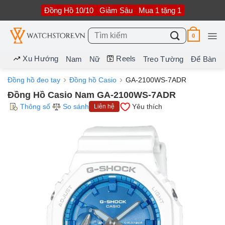
Bỏ
Đồng Hồ 10/10
Giảm Sâu
Mua 1 tặng 1
qua
nội
dung
Tìm
0
kiếm:
Xu Hướng
Reels
Nam
Nữ
Treo Tường
Để Bàn
Đồng hồ đeo tay
Đồng hồ Casio
GA-2100WS-7ADR
Đồng Hồ Casio Nam GA-2100WS-7ADR
Thông số
So sánh
Yêu thích
Liên hệ