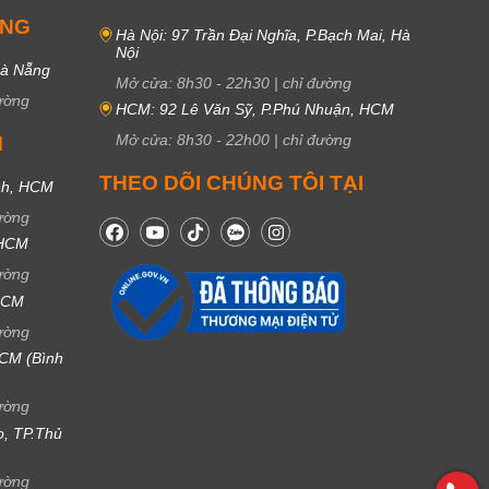
UNG
Hà Nội: 97 Trần Đại Nghĩa, P.Bạch Mai, Hà
Nội
Đà Nẵng
Mở cửa:
8h30
-
22h30
|
chỉ đường
ường
HCM: 92 Lê Văn Sỹ, P.Phú Nhuận, HCM
Mở cửa:
8h30
-
22h00
|
chỉ đường
M
THEO DÕI CHÚNG TÔI TẠI
nh, HCM
ường
 HCM
ường
 HCM
ường
CM (Bình
ường
ọ, TP.Thủ
ường