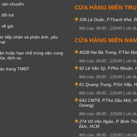
 vận chuyển
CỬA HÀNG MIỀN TR
đổi trả
339 Lê Duẩn, P.Thanh Khê, 
 về giá
Mở cửa:
8h30
-
22h00
|
chỉ đ
c tiếp nhận và phản ánh, yêu
CỬA HÀNG MIỀN NA
nại
402B Hai Bà Trưng, P.Tân Đị
iện hoặc hạn chế trong việc cung
óa, dịch vụ
Mở cửa:
8h30
-
22h00
|
chỉ đ
92 Lê Văn Sỹ, P.Phú Nhuận,
các trang TMĐT
Mở cửa:
8h30
-
22h00
|
chỉ đ
61 Quang Trung, P.Gò Vấp,
Mở cửa:
8h30
-
22h00
|
chỉ đ
642 CMT8, P.Thủ Dầu Một, H
Dương)
Mở cửa:
8h30
-
22h00
|
chỉ đ
274 Võ Văn Ngân, P. Bình Th
Đức, HCM
Mở cửa:
8h30
-
22h00
|
chỉ đ