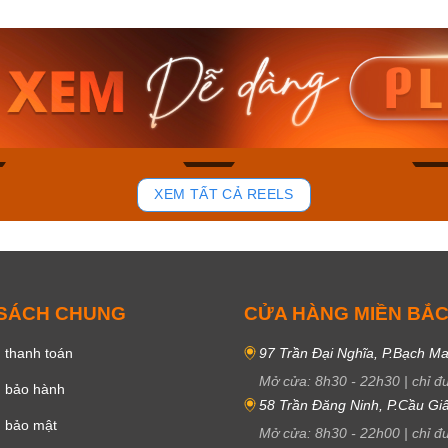
am MTS-
Casio Nam MTS-
Casio U
VDF
RS100L-1AVDF
230EL-
₫
4.276.000₫
2.117.0
50₫
3.634.600₫
1.799.
ay
Mua ngay
Mua 
84
42
XEM TẤT CẢ REELS
 SÁCH CHUNG
CỬA HÀNG MIỀN BẮ
 thanh toán
97 Trần Đại Nghĩa, P.Bạch Ma
Mở cửa:
8h30
-
22h30
|
chỉ đ
h bảo hành
58 Trần Đăng Ninh, P.Cầu Giấ
h bảo mật
Mở cửa:
8h30
-
22h00
|
chỉ đ