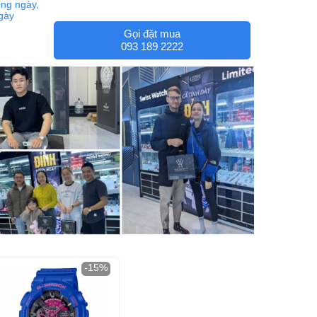
ng ngày,
ngày
Gọi đặt mua
093 189 2222
-15%