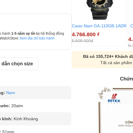
Casio Nam GA-110GB-1ADR
C
4.766.800
₫
o hành
1-5 năm uy tín
tại hệ thống đồng
4
 WatchStore
Xem địa chỉ bảo hành
5.608.000đ
5.
Đã có 155,724+ Khách đã
Tất cả sản phẩm 
dẫn chọn size
Chứn
ng:
Nam
nước:
20atm
u kính:
Kính Khoáng
:
51mm