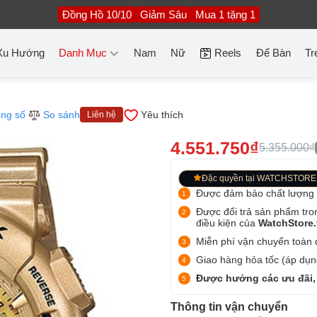
Đồng Hồ 10/10
Giảm Sâu
Mua 1 tặng 1
Xu Hướng
Danh Mục
Nam
Nữ
Reels
Để Bàn
Tr
ng số
So sánh
Yêu thích
Liên hệ
4.551.750₫
5.355.000₫
Đặc quyền tại WATCHSTORE
Được đảm bảo chất lượng
Được đổi trả sản phẩm tro
điều kiện của
WatchStore
Miễn phí vận chuyển toàn q
Giao hàng hỏa tốc (áp dụng
Được hưởng các ưu đãi,
Thông tin vận chuyển