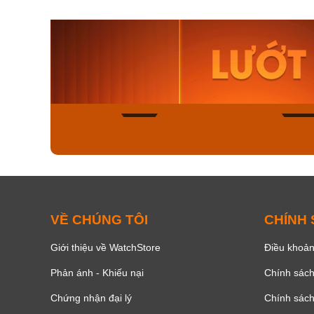
Orient Nam RA-
Casio N
AA0B05R19B
115D-1A
9.480.000₫
2.823.000
8.058.000₫
2.399.5
Mua ngay
Mua ng
148
VỀ CHÚNG TÔI
CHÍNH
Giới thiệu về WatchStore
Điều khoản
Phản ánh - Khiếu nại
Chính sác
Chứng nhận đại lý
Chính sác