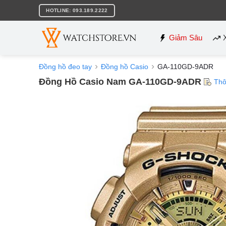
Bỏ
HOTLINE: 093.189.2222
qua
nội
dung
Giảm Sâu
Đồng hồ đeo tay
Đồng hồ Casio
GA-110GD-9ADR
Đồng Hồ Casio Nam GA-110GD-9ADR
Thô