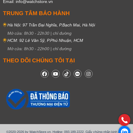
Email: info@watchstore.vn
TRUNG TÂM BẢO HÀNH
Hà Nội: 97 Trần Đại Nghĩa, P.Bạch Mai, Hà Nội
Mở cửa:
8h30
-
22h30
|
chỉ đường
HCM: 92 Lê Văn Sỹ, P.Phú Nhuận, HCM
Mở cửa:
8h30
-
22h00
|
chỉ đường
THEO DÕI CHÚNG TÔI TẠI
©2020-2026 by WatchStore.vn. Hotline: 093.189.2222. Giấy chứng nhận kinh doanh