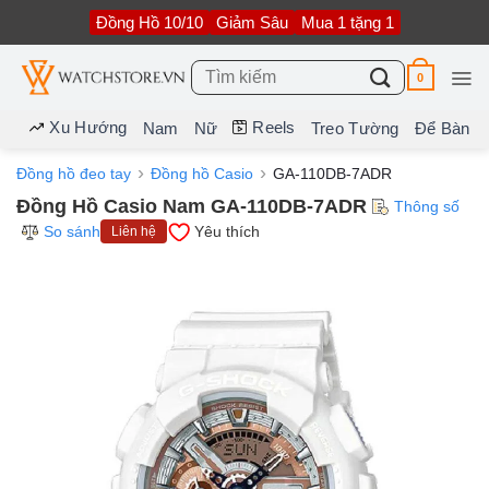
Bỏ
Đồng Hồ 10/10
Giảm Sâu
Mua 1 tặng 1
qua
nội
dung
Tìm
0
kiếm:
Xu Hướng
Reels
Nam
Nữ
Treo Tường
Để Bàn
Đồng hồ đeo tay
Đồng hồ Casio
GA-110DB-7ADR
Đồng Hồ Casio Nam GA-110DB-7ADR
Thông số
So sánh
Yêu thích
Liên hệ