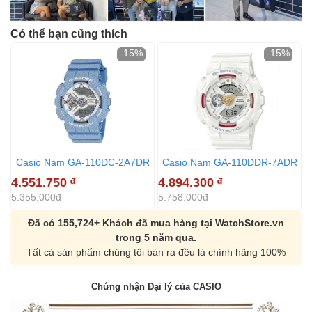
Có thể bạn cũng thích
-15%
-15%
Casio Nam GA-110DC-2A7DR
Casio Nam GA-110DDR-7ADR
4.551.750
₫
4.894.300
₫
4
5.355.000đ
5.758.000đ
5
Đã có 155,724+ Khách đã mua hàng tại WatchStore.vn
trong 5 năm qua.
Tất cả sản phẩm chúng tôi bán ra đều là chính hãng 100%
Chứng nhận Đại lý của CASIO