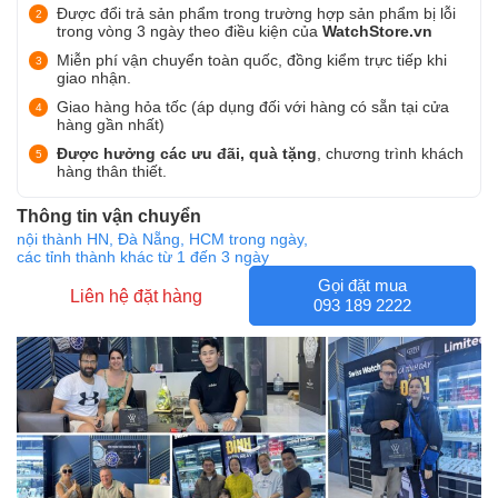
Được đổi trả sản phẩm trong trường hợp sản phẩm bị lỗi
trong vòng 3 ngày theo điều kiện của
WatchStore.vn
Miễn phí vận chuyển toàn quốc, đồng kiểm trực tiếp khi
giao nhận.
Giao hàng hỏa tốc (áp dụng đối với hàng có sẵn tại cửa
hàng gần nhất)
Được hưởng các ưu đãi, quà tặng
, chương trình khách
hàng thân thiết.
Thông tin vận chuyển
nội thành HN, Đà Nẵng, HCM trong ngày,
các tỉnh thành khác từ 1 đến 3 ngày
Gọi đặt mua
Liên hệ đặt hàng
093 189 2222