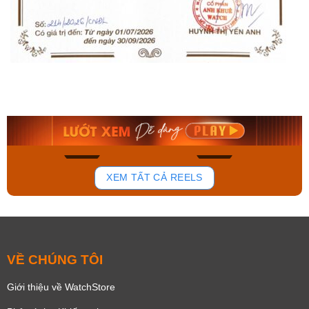
Orient Nam RA-
Casio Nam MTS-
AA0B05R19B
115D-1AVDF
9.480.000₫
2.823.000₫
8.058.000₫
2.399.550₫
Mua ngay
Mua ngay
150
84
XEM TẤT CẢ REELS
VỀ CHÚNG TÔI
Giới thiệu về WatchStore