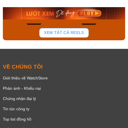
9.480.000₫
2.823.000₫
8.058.000₫
2.399.550₫
Mua ngay
Mua ngay
172
98
XEM TẤT CẢ REELS
VỀ CHÚNG TÔI
Giới thiệu về WatchStore
Phản ánh - Khiếu nại
Chứng nhận đại lý
Tin tức công ty
Top list đồng hồ