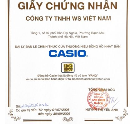
Orient Nam RA-
Casio Nam MTS-
AA0B05R19B
115D-1AVDF