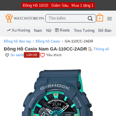
Bỏ
Đồng Hồ 10/10
Giảm Sâu
Mua 1 tặng 1
qua
nội
dung
Tìm
0
kiếm:
Xu Hướng
Reels
Nam
Nữ
Treo Tường
Để Bàn
Đồng hồ đeo tay
Đồng hồ Casio
GA-110CC-2ADR
Đồng Hồ Casio Nam GA-110CC-2ADR
Thông số
So sánh
Yêu thích
Liên hệ