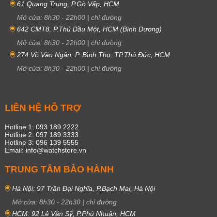
61 Quang Trung, P.Gò Vấp, HCM
Mở cửa:
8h30
-
22h00
|
chỉ đường
642 CMT8, P.Thủ Dầu Một, HCM (Bình Dương)
Mở cửa:
8h30
-
22h00
|
chỉ đường
274 Võ Văn Ngân, P. Bình Thọ, TP.Thủ Đức, HCM
Mở cửa:
8h30
-
22h00
|
chỉ đường
LIÊN HỆ HỖ TRỢ
Hotline 1: 093 189 2222
Hotline 2: 097 189 3333
Hotline 3: 096 139 5555
Email: info@watchstore.vn
TRUNG TÂM BẢO HÀNH
Hà Nội: 97 Trần Đại Nghĩa, P.Bạch Mai, Hà Nội
Mở cửa:
8h30
-
22h30
|
chỉ đường
HCM: 92 Lê Văn Sỹ, P.Phú Nhuận, HCM