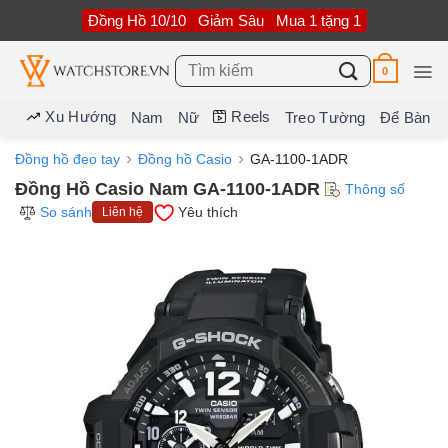
Bỏ
Đồng Hồ 10/10
Giảm Sâu
Mua 1 tặng 1
qua
nội
dung
Tìm
0
kiếm:
Xu Hướng
Reels
Nam
Nữ
Treo Tường
Để Bàn
Đồng hồ đeo tay
Đồng hồ Casio
GA-1100-1ADR
Đồng Hồ Casio Nam GA-1100-1ADR
Thông số
So sánh
Yêu thích
Liên hệ