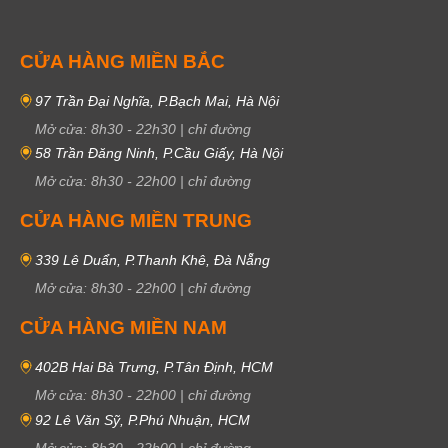
CỬA HÀNG MIỀN BẮC
97 Trần Đại Nghĩa, P.Bạch Mai, Hà Nội
Mở cửa:
8h30
-
22h30
|
chỉ đường
58 Trần Đăng Ninh, P.Cầu Giấy, Hà Nội
Mở cửa:
8h30
-
22h00
|
chỉ đường
CỬA HÀNG MIỀN TRUNG
339 Lê Duẩn, P.Thanh Khê, Đà Nẵng
Mở cửa:
8h30
-
22h00
|
chỉ đường
CỬA HÀNG MIỀN NAM
402B Hai Bà Trưng, P.Tân Định, HCM
Mở cửa:
8h30
-
22h00
|
chỉ đường
92 Lê Văn Sỹ, P.Phú Nhuận, HCM
Mở cửa:
8h30
-
22h00
|
chỉ đường