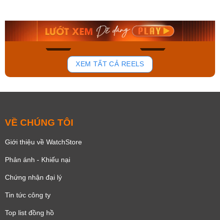
AA0B05R19B
115D-1AVDF
9.480.000₫
2.823.000₫
8.058.000₫
2.399.550₫
Mua ngay
Mua ngay
136
81
XEM TẤT CẢ REELS
VỀ CHÚNG TÔI
Giới thiệu về WatchStore
Phản ánh - Khiếu nại
Chứng nhận đại lý
Tin tức công ty
Top list đồng hồ