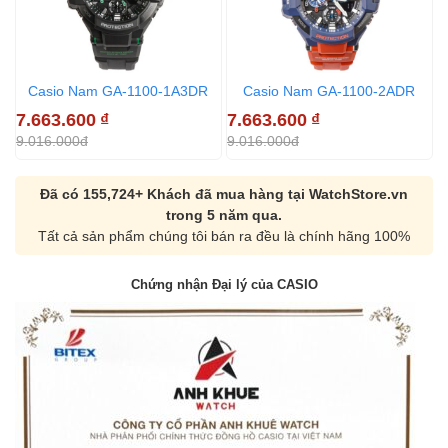
Casio Nam GA-1100-1A3DR
Casio Nam GA-1100-2ADR
7.663.600
₫
7.663.600
₫
7
9.016.000đ
9.016.000đ
9
Đã có 155,724+ Khách đã mua hàng tại WatchStore.vn
trong 5 năm qua.
Tất cả sản phẩm chúng tôi bán ra đều là chính hãng 100%
Chứng nhận Đại lý của CASIO