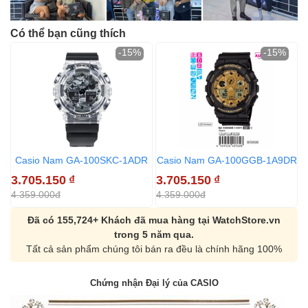
Có thể bạn cũng thích
-15%
-15%
Casio Nam GA-100SKC-1ADR
Casio Nam GA-100GGB-1A9DR
3.705.150
₫
3.705.150
₫
3
4.359.000đ
4.359.000đ
4
Đã có 155,724+ Khách đã mua hàng tại WatchStore.vn
trong 5 năm qua.
Tất cả sản phẩm chúng tôi bán ra đều là chính hãng 100%
Chứng nhận Đại lý của CASIO