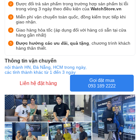
Được đổi trả sản phẩm trong trường hợp sản phẩm bị lỗi
trong vòng 3 ngày theo điều kiện của
WatchStore.vn
Miễn phí vận chuyển toàn quốc, đồng kiểm trực tiếp khi
giao nhận.
Giao hàng hỏa tốc (áp dụng đối với hàng có sẵn tại cửa
hàng gần nhất)
Được hưởng các ưu đãi, quà tặng
, chương trình khách
hàng thân thiết.
Thông tin vận chuyển
nội thành HN, Đà Nẵng, HCM trong ngày,
các tỉnh thành khác từ 1 đến 3 ngày
Gọi đặt mua
Liên hệ đặt hàng
093 189 2222