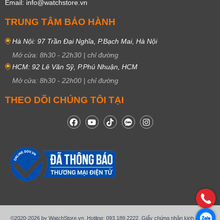
Email: info@watchstore.vn
TRUNG TÂM BẢO HÀNH
Hà Nội: 97 Trần Đại Nghĩa, P.Bạch Mai, Hà Nội
Mở cửa:
8h30
-
22h30
|
chỉ đường
HCM: 92 Lê Văn Sỹ, P.Phú Nhuận, HCM
Mở cửa:
8h30
-
22h00
|
chỉ đường
THEO DÕI CHÚNG TÔI TẠI
©2020-2026 by WatchStore.vn. Hotline: 093.189.2222. Giấy chứng nhận kinh doanh