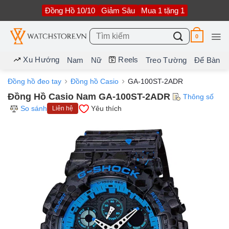
Bỏ
Đồng Hồ 10/10
Giảm Sâu
Mua 1 tặng 1
qua
nội
dung
Tìm
0
kiếm:
Xu Hướng
Reels
Nam
Nữ
Treo Tường
Để Bàn
Đồng hồ đeo tay
Đồng hồ Casio
GA-100ST-2ADR
Đồng Hồ Casio Nam GA-100ST-2ADR
Thông số
So sánh
Yêu thích
Liên hệ