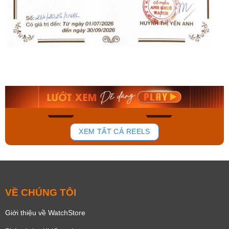
Orient Nam RA-
Casio Nam MTS-
AA0B05R19B
115D-1AVDF
9.480.000₫
2.823.000₫
8.058.000₫
2.399.550₫
Mua ngay
Mua ngay
179
102
XEM TẤT CẢ REELS
VỀ CHÚNG TÔI
Giới thiệu về WatchStore