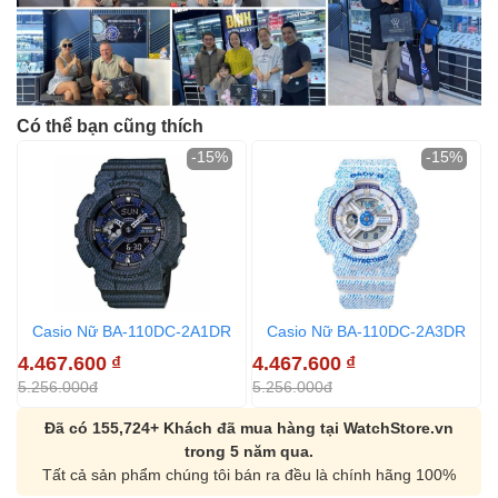
Có thể bạn cũng thích
-15%
-15%
Casio Nữ BA-110DC-2A1DR
Casio Nữ BA-110DC-2A3DR
4.467.600
₫
4.467.600
₫
4
5.256.000đ
5.256.000đ
5
Đã có 155,724+ Khách đã mua hàng tại WatchStore.vn
trong 5 năm qua.
Tất cả sản phẩm chúng tôi bán ra đều là chính hãng 100%