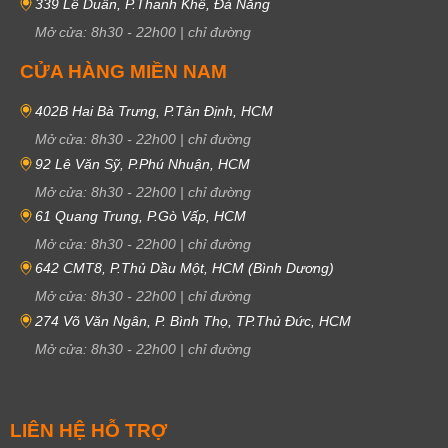
339 Lê Duẩn, P.Thanh Khê, Đà Nẵng
Mở cửa:
8h30
-
22h00
|
chỉ đường
CỬA HÀNG MIỀN NAM
402B Hai Bà Trưng, P.Tân Định, HCM
Mở cửa:
8h30
-
22h00
|
chỉ đường
92 Lê Văn Sỹ, P.Phú Nhuận, HCM
Mở cửa:
8h30
-
22h00
|
chỉ đường
61 Quang Trung, P.Gò Vấp, HCM
Mở cửa:
8h30
-
22h00
|
chỉ đường
642 CMT8, P.Thủ Dầu Một, HCM (Bình Dương)
Mở cửa:
8h30
-
22h00
|
chỉ đường
274 Võ Văn Ngân, P. Bình Thọ, TP.Thủ Đức, HCM
Mở cửa:
8h30
-
22h00
|
chỉ đường
LIÊN HỆ HỖ TRỢ