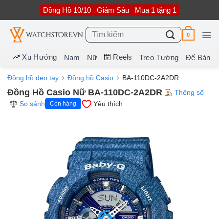
Bỏ
Đồng Hồ 10/10
Giảm Sâu
Mua 1 tặng 1
qua
nội
dung
Tìm
0
kiếm:
Xu Hướng
Reels
Nam
Nữ
Treo Tường
Để Bàn
Đồng hồ đeo tay
Đồng hồ Casio
BA-110DC-2A2DR
Đồng Hồ Casio Nữ BA-110DC-2A2DR
Thông số
So sánh
Yêu thích
Còn hàng