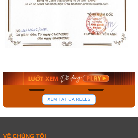
Orient Nam RA-
Casio Nam MTS-
AA0B05R19B
115D-1AVDF
9.480.000₫
2.823.000₫
8.058.000₫
2.399.550₫
Mua ngay
Mua ngay
168
96
XEM TẤT CẢ REELS
VỀ CHÚNG TÔI