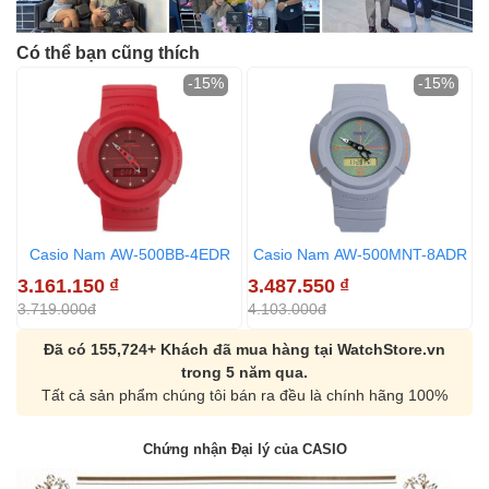
Có thể bạn cũng thích
-15%
-15%
Casio Nam AW-500BB-4EDR
Casio Nam AW-500MNT-8ADR
3.161.150
₫
3.487.550
₫
3.719.000đ
4.103.000đ
Đã có 155,724+ Khách đã mua hàng tại WatchStore.vn
trong 5 năm qua.
Tất cả sản phẩm chúng tôi bán ra đều là chính hãng 100%
Chứng nhận Đại lý của CASIO