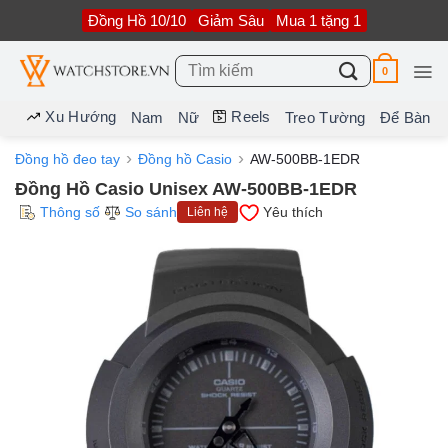
Bỏ
Đồng Hồ 10/10
Giảm Sâu
Mua 1 tặng 1
qua
nội
dung
Tìm
0
kiếm:
Xu Hướng
Reels
Nam
Nữ
Treo Tường
Để Bàn
Đồng hồ đeo tay
Đồng hồ Casio
AW-500BB-1EDR
Đồng Hồ Casio Unisex AW-500BB-1EDR
Thông số
So sánh
Yêu thích
Liên hệ