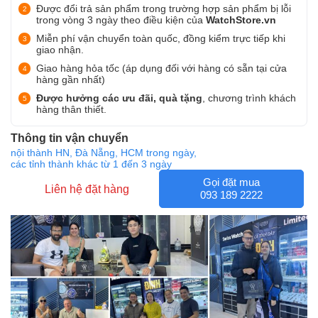
Được đổi trả sản phẩm trong trường hợp sản phẩm bị lỗi
trong vòng 3 ngày theo điều kiện của
WatchStore.vn
Miễn phí vận chuyển toàn quốc, đồng kiểm trực tiếp khi
giao nhận.
Giao hàng hỏa tốc (áp dụng đối với hàng có sẵn tại cửa
hàng gần nhất)
Được hưởng các ưu đãi, quà tặng
, chương trình khách
hàng thân thiết.
Thông tin vận chuyển
nội thành HN, Đà Nẵng, HCM trong ngày,
các tỉnh thành khác từ 1 đến 3 ngày
Gọi đặt mua
Liên hệ đặt hàng
093 189 2222