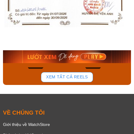
Orient Nam RA-
Casio Nam MTS-
AA0B05R19B
115D-1AVDF
9.480.000₫
2.823.000₫
8.058.000₫
2.399.550₫
Mua ngay
Mua ngay
150
84
XEM TẤT CẢ REELS
VỀ CHÚNG TÔI
Giới thiệu về WatchStore