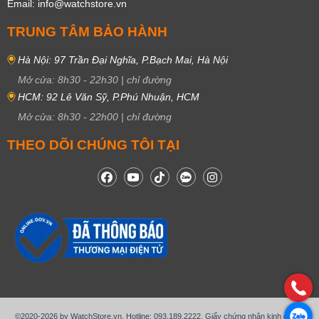
Email: info@watchstore.vn
TRUNG TÂM BẢO HÀNH
Hà Nội: 97 Trần Đại Nghĩa, P.Bạch Mai, Hà Nội
Mở cửa:
8h30
-
22h30
|
chỉ đường
HCM: 92 Lê Văn Sỹ, P.Phú Nhuận, HCM
Mở cửa:
8h30
-
22h00
|
chỉ đường
THEO DÕI CHÚNG TÔI TẠI
©2020-2026 by WatchStore.vn. Hotline: 093.189.2222. Giấy chứng nhận kinh doanh