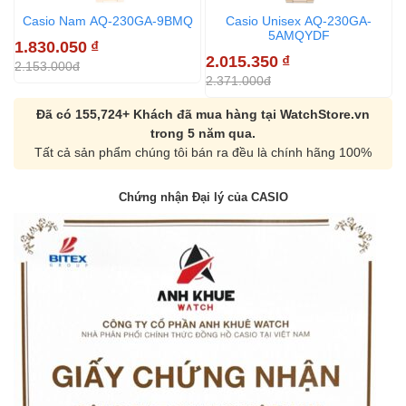
Casio Nam AQ-230GA-9BMQ
Casio Unisex AQ-230GA-
5AMQYDF
1.830.050
₫
1
2.015.350
₫
2.153.000đ
2
2.371.000đ
Đã có 155,724+ Khách đã mua hàng tại WatchStore.vn
trong 5 năm qua.
Tất cả sản phẩm chúng tôi bán ra đều là chính hãng 100%
Chứng nhận Đại lý của CASIO