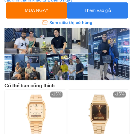
các tỉnh thành khác từ 1 đến 3 ngày
MUA NGAY
Thêm vào giỏ
Xem siêu thị có hàng
Có thể bạn cũng thích
-15%
-15%