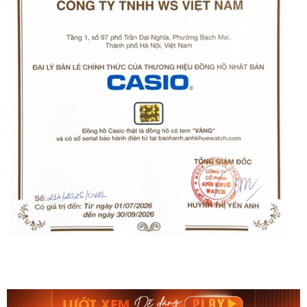
Orient Nam RA-
Casio Nam MTS-
AA0B05R19B
115D-1AVDF
9.480.000₫
2.823.000₫
8.058.000₫
2.399.550₫
Mua ngay
Mua ngay