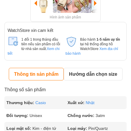
Hình ảnh sản phẩm
WatchStore xin cam kết
1 đổi 1 trong tháng đầu
Bảo hành
1-5 năm uy tín
tiên nếu sản phẩm có lỗi
tại hệ thống đồng hồ
từ nhà sản xuất.
Xem chi
WatchStore
Xem địa chỉ
tiết
bảo hành
Thông tin sản phẩm
Hướng dẫn chọn size
Thông số sản phẩm
Thương hiệu:
Casio
Xuất xứ:
Nhật
Đối tượng:
Unisex
Chống nước:
3atm
Loại mặt số:
Kim - điện tử
Loại máy:
Pin/Quartz