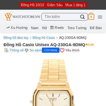
Bỏ
Đồng Hồ 10/10
Giảm Sâu
Mua 1 tặng 1
qua
nội
dung
Tìm
0
kiếm:
Xu Hướng
Reels
Nam
Nữ
Treo Tường
Để Bàn
Đồng hồ đeo tay
Đồng hồ Casio
AQ-230GA-9DMQ
Đồng Hồ Casio Unisex AQ-230GA-9DMQ
5.00
Thông số
So sánh
Yêu thích
Còn hàng