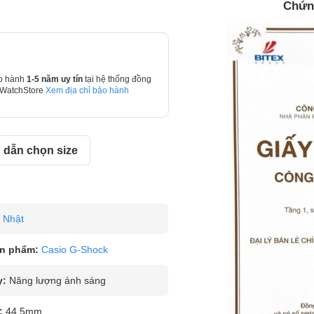
Chứn
o hành
1-5 năm uy tín
tại hệ thống đồng
 WatchStore
Xem địa chỉ bảo hành
dẫn chọn size
Nhật
n phẩm:
Casio G-Shock
y:
Năng lượng ánh sáng
:
44.5mm