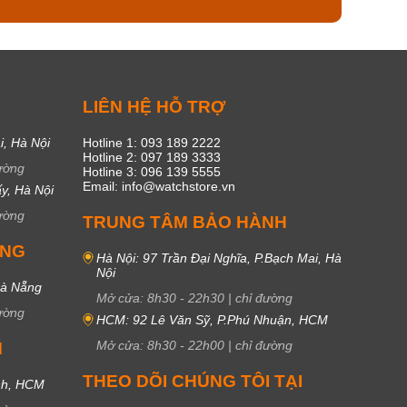
C
LIÊN HỆ HỖ TRỢ
i, Hà Nội
Hotline 1: 093 189 2222
Hotline 2: 097 189 3333
ường
Hotline 3: 096 139 5555
Email: info@watchstore.vn
y, Hà Nội
ường
TRUNG TÂM BẢO HÀNH
UNG
Hà Nội: 97 Trần Đại Nghĩa, P.Bạch Mai, Hà
Nội
Đà Nẵng
Mở cửa:
8h30
-
22h30
|
chỉ đường
ường
HCM: 92 Lê Văn Sỹ, P.Phú Nhuận, HCM
Mở cửa:
8h30
-
22h00
|
chỉ đường
M
THEO DÕI CHÚNG TÔI TẠI
nh, HCM