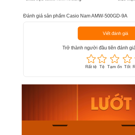
Đánh giá sản phẩm Casio Nam AMW-500GD-9A
Viết đánh giá
Trở thành người đầu tiên đánh gi
Rất tệ
Tệ
Tạm ổn
Tốt
R
Orient Nam RA-
Casio N
AA0B05R19B
115D-1A
9.480.000₫
2.823.000
8.058.000₫
2.399.5
Mua ngay
Mua ng
154