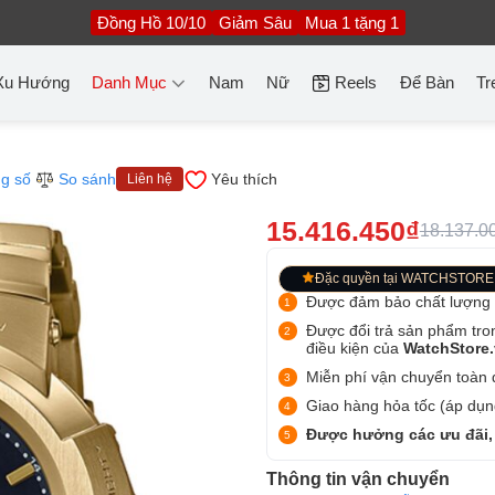
Đồng Hồ 10/10
Giảm Sâu
Mua 1 tặng 1
Xu Hướng
Danh Mục
Nam
Nữ
Reels
Để Bàn
Tr
g số
So sánh
Yêu thích
Liên hệ
15.416.450₫
18.137.0
Đặc quyền tại WATCHSTORE
Được đảm bảo chất lượng
Được đổi trả sản phẩm tro
điều kiện của
WatchStore
Miễn phí vận chuyển toàn q
Giao hàng hỏa tốc (áp dụng
Được hưởng các ưu đãi,
Thông tin vận chuyển