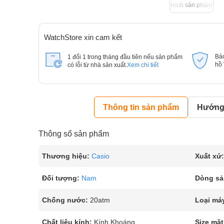
Hình sản phẩm
WatchStore xin cam kết
Bả
1 đổi 1 trong tháng đầu tiên nếu sản phẩm
hồ
có lỗi từ nhà sản xuất.
Xem chi tiết
Thông tin sản phẩm
Hướng 
Thông số sản phẩm
Thương hiệu:
Casio
Xuất xứ:
Đối tượng:
Nam
Dòng sả
Chống nước:
20atm
Loại má
Chất liệu kính:
Kính Khoáng
Size mặt