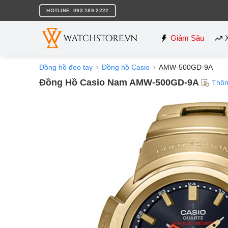
Bỏ
HOTLINE: 093.189.2222
qua
nội
dung
Giảm Sâu
Đồng hồ đeo tay
Đồng hồ Casio
AMW-500GD-9A
Đồng Hồ Casio Nam AMW-500GD-9A
Thôn