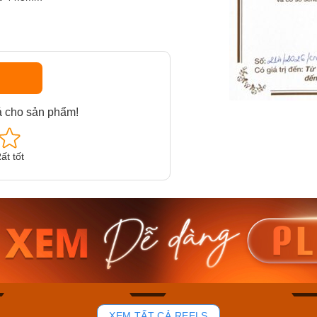
á cho sản phẩm!
ất tốt
am MTS-
Casio Nam MTS-
Casio U
VDF
RS100L-1AVDF
230EL-
₫
4.276.000₫
2.117.0
50₫
3.634.600₫
1.799.
ay
Mua ngay
Mua 
87
45
XEM TẤT CẢ REELS