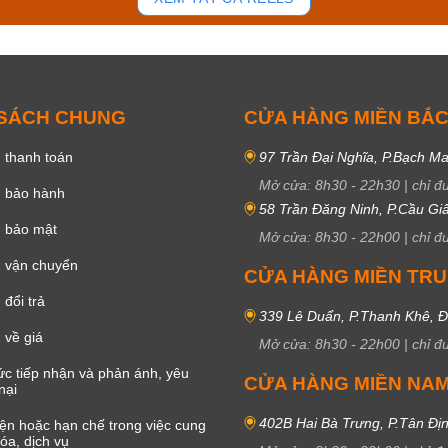
 SÁCH CHUNG
CỬA HÀNG MIỀN BẮ
 thanh toán
97 Trần Đại Nghĩa, P.Bạch Ma
Mở cửa:
8h30
-
22h30
|
chỉ đ
h bảo hành
58 Trần Đăng Ninh, P.Cầu Giấ
h bảo mật
Mở cửa:
8h30
-
22h00
|
chỉ đ
 vận chuyển
CỬA HÀNG MIỀN TR
đổi trả
339 Lê Duẩn, P.Thanh Khê, 
 về giá
Mở cửa:
8h30
-
22h00
|
chỉ đ
c tiếp nhận và phản ánh, yêu
CỬA HÀNG MIỀN NA
nại
402B Hai Bà Trưng, P.Tân Đị
iện hoặc hạn chế trong việc cung
óa, dịch vụ