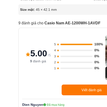
Size mặt:
45 × 42.1 mm
9 đánh giá cho
Casio Nam AE-1200WH-1AVDF
100%
5
0%
5.00
4
/5
0%
3
9
đánh giá
0%
2
0%
1
Viết đánh giá
Dien Nguyen
Đã mua hàng