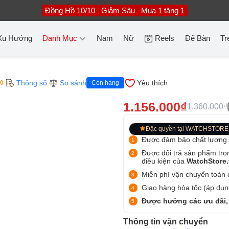
Đồng Hồ 10/10
Giảm Sâu
Mua 1 tặng 1
Xu Hướng
Danh Mục
Nam
Nữ
Reels
Để Bàn
Tr
Thông số
So sánh
Yêu thích
00
Còn hàng
1.156.000₫
1.360.000₫
Đặc quyền tại WATCHSTORE
Được đảm bảo chất lượng
Được đổi trả sản phẩm tro
điều kiện của
WatchStore
Miễn phí vận chuyển toàn q
Giao hàng hỏa tốc (áp dụng
Được hưởng các ưu đãi,
Thông tin vận chuyển