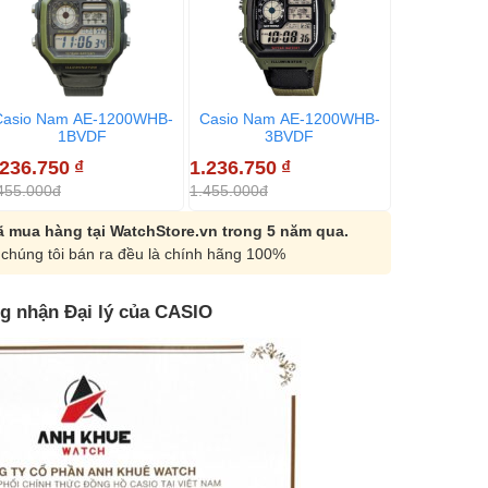
Casio Nam AE-1200WHB-
Casio Nam AE-1200WHB-
Casio Nam
1BVDF
3BVDF
1
.236.750
₫
1.236.750
₫
1.382.950
455.000đ
1.455.000đ
1.627.000đ
 mua hàng tại WatchStore.vn trong 5 năm qua.
chúng tôi bán ra đều là chính hãng 100%
g nhận Đại lý của CASIO