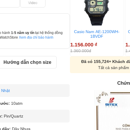
Video
Casio Nam AE-1200WH-
o hành
1-5 năm uy tín
tại hệ thống đồng
1BVDF
 WatchStore
Xem địa chỉ bảo hành
1.156.000
₫
1
1.360.000đ
1.
Đã có 155,724+ Khách đã
Hướng dẫn chọn size
Tất cả sản phẩm 
Chứn
Nhật
nước:
10atm
y:
Pin/Quartz
u dây:
Dây Nhựa