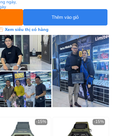
ng ngày,
ngày
Thêm vào giỏ
Xem siêu thị có hàng
-15%
-15%