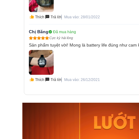
Thích
Trả lời
Mua vào: 28/01/2022
Chị Băng
Đã mua hàng
Cực kỳ hài lòng
Sản phẩm tuyệt vời! Mong là battery life đúng như cam 
Thích
Trả lời
Mua vào: 26/12/2021
Orient Nam RA-
Casio N
AA0B05R19B
115D-1A
9.480.000₫
2.823.000
8.058.000₫
2.399.5
Mua ngay
Mua ng