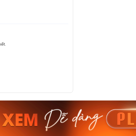
kết.
am MTS-
Casio Nam MTS-
Casio U
VDF
RS100L-1AVDF
230EL-
₫
4.276.000₫
2.117.0
50₫
3.634.600₫
1.799.
ay
Mua ngay
Mua 