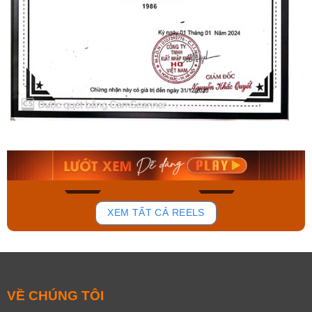
Orient Nam RA-
Casio Nam MTS-
AA0B05R19B
115D-1AVDF
9.480.000₫
2.823.000₫
8.058.000₫
2.399.550₫
Mua ngay
Mua ngay
154
87
XEM TẤT CẢ REELS
VỀ CHÚNG TÔI