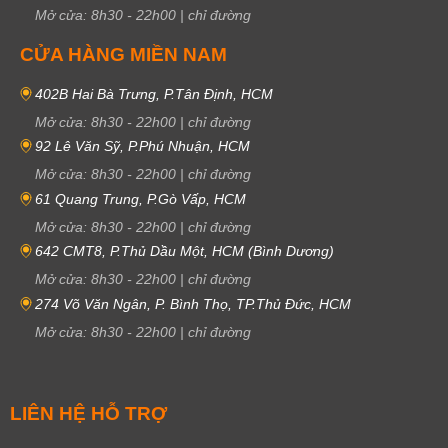
Mở cửa:
8h30
-
22h00
|
chỉ đường
CỬA HÀNG MIỀN NAM
402B Hai Bà Trưng, P.Tân Định, HCM
Mở cửa:
8h30
-
22h00
|
chỉ đường
92 Lê Văn Sỹ, P.Phú Nhuận, HCM
Mở cửa:
8h30
-
22h00
|
chỉ đường
61 Quang Trung, P.Gò Vấp, HCM
Mở cửa:
8h30
-
22h00
|
chỉ đường
642 CMT8, P.Thủ Dầu Một, HCM (Bình Dương)
Mở cửa:
8h30
-
22h00
|
chỉ đường
274 Võ Văn Ngân, P. Bình Thọ, TP.Thủ Đức, HCM
Mở cửa:
8h30
-
22h00
|
chỉ đường
LIÊN HỆ HỖ TRỢ