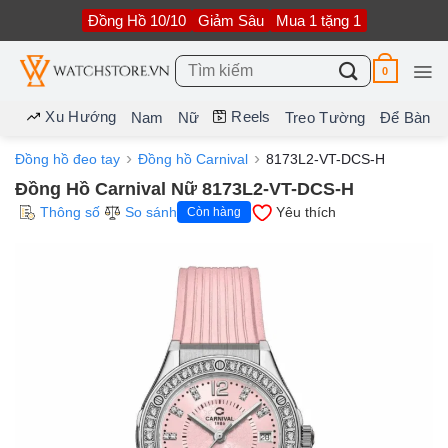
Bỏ
Đồng Hồ 10/10
Giảm Sâu
Mua 1 tặng 1
qua
nội
dung
Tìm
0
kiếm:
Xu Hướng
Reels
Nam
Nữ
Treo Tường
Để Bàn
Đồng hồ đeo tay
Đồng hồ Carnival
8173L2-VT-DCS-H
Đồng Hồ Carnival Nữ 8173L2-VT-DCS-H
Thông số
So sánh
Yêu thích
Còn hàng