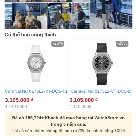
Có thể bạn cũng thích
-25%
-25%
Carnival Nữ 8173L2-VT-DCS-T1
Carnival Nữ 8173L2-VT-DCS-D
3.105.000
₫
3.105.000
₫
3
4.140.000đ
4.140.000đ
4
Đã có 155,724+ Khách đã mua hàng tại WatchStore.vn
trong 5 năm qua.
Tất cả sản phẩm chúng tôi bán ra đều là chính hãng 100%