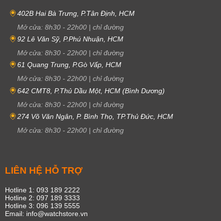
402B Hai Bà Trưng, P.Tân Định, HCM
Mở cửa:
8h30
-
22h00
|
chỉ đường
92 Lê Văn Sỹ, P.Phú Nhuận, HCM
Mở cửa:
8h30
-
22h00
|
chỉ đường
61 Quang Trung, P.Gò Vấp, HCM
Mở cửa:
8h30
-
22h00
|
chỉ đường
642 CMT8, P.Thủ Dầu Một, HCM (Bình Dương)
Mở cửa:
8h30
-
22h00
|
chỉ đường
274 Võ Văn Ngân, P. Bình Thọ, TP.Thủ Đức, HCM
Mở cửa:
8h30
-
22h00
|
chỉ đường
LIÊN HỆ HỖ TRỢ
Hotline 1: 093 189 2222
Hotline 2: 097 189 3333
Hotline 3: 096 139 5555
Email: info@watchstore.vn