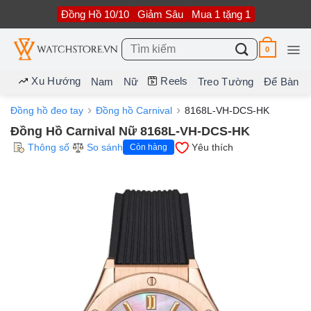
Bỏ
Đồng Hồ 10/10
Giảm Sâu
Mua 1 tặng 1
qua
nội
dung
Tìm
0
kiếm:
Xu Hướng
Reels
Nam
Nữ
Treo Tường
Để Bàn
Đồng hồ đeo tay
Đồng hồ Carnival
8168L-VH-DCS-HK
Đồng Hồ Carnival Nữ 8168L-VH-DCS-HK
Thông số
So sánh
Yêu thích
Còn hàng