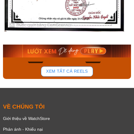
Orient Nam RA-
Casio Nam MTS-
AA0B05R19B
115D-1AVDF
9.480.000₫
2.823.000₫
8.058.000₫
2.399.550₫
Mua ngay
Mua ngay
140
83
XEM TẤT CẢ REELS
VỀ CHÚNG TÔI
Giới thiệu về WatchStore
Phản ánh - Khiếu nại