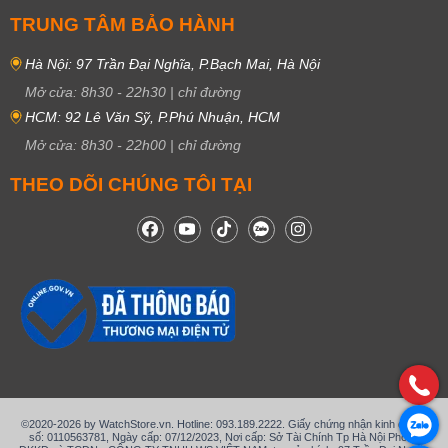
TRUNG TÂM BẢO HÀNH
Hà Nội: 97 Trần Đại Nghĩa, P.Bạch Mai, Hà Nội
Mở cửa:
8h30
-
22h30
|
chỉ đường
HCM: 92 Lê Văn Sỹ, P.Phú Nhuận, HCM
Mở cửa:
8h30
-
22h00
|
chỉ đường
THEO DÕI CHÚNG TÔI TẠI
©2020-2026 by WatchStore.vn. Hotline: 093.189.2222. Giấy chứng nhận kinh doanh
số: 0110563781, Ngày cấp: 07/12/2023, Nơi cấp: Sở Tài Chính Tp Hà Nội Phòng