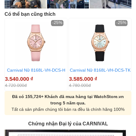
Có thể bạn cũng thích
-25%
-25%
Carnival Nữ 8168L-VH-DCS-H
Carnival Nữ 8168L-VH-DCS-TK
C
3.540.000
₫
3.585.000
₫
3
4.720.000đ
4.780.000đ
4
Đã có 155,724+ Khách đã mua hàng tại WatchStore.vn
trong 5 năm qua.
Tất cả sản phẩm chúng tôi bán ra đều là chính hãng 100%
Chứng nhận Đại lý của CARNIVAL