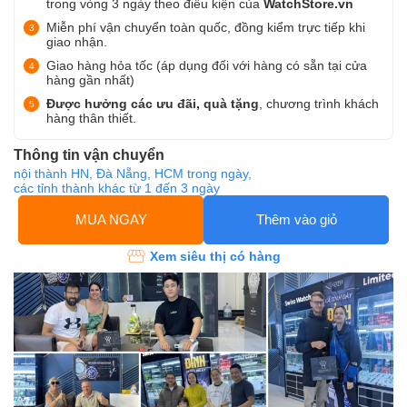
trong vòng 3 ngày theo điều kiện của
WatchStore.vn
Miễn phí vận chuyển toàn quốc, đồng kiểm trực tiếp khi
giao nhận.
Giao hàng hỏa tốc (áp dụng đối với hàng có sẵn tại cửa
hàng gần nhất)
Được hưởng các ưu đãi, quà tặng
, chương trình khách
hàng thân thiết.
Thông tin vận chuyển
nội thành HN, Đà Nẵng, HCM trong ngày,
các tỉnh thành khác từ 1 đến 3 ngày
MUA NGAY
Thêm vào giỏ
Xem siêu thị có hàng