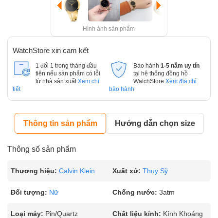
Hình ảnh sản phẩm
WatchStore xin cam kết
1 đổi 1 trong tháng đầu
Bảo hành
1-5 năm uy tín
tiên nếu sản phẩm có lỗi
tại hệ thống đồng hồ
từ nhà sản xuất.
Xem chi
WatchStore
Xem địa chỉ
tiết
bảo hành
Thông tin sản phẩm
Hướng dẫn chọn size
Thông số sản phẩm
Thương hiệu:
Calvin Klein
Xuất xứ:
Thụy Sỹ
Đối tượng:
Nữ
Chống nước:
3atm
Loại máy:
Pin/Quartz
Chất liệu kính:
Kính Khoáng