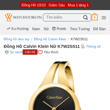
Bỏ
Đồng Hồ 10/10
Giảm Sâu
Mua 1 tặng 1
qua
nội
dung
Tìm
0
kiếm:
Xu Hướng
Reels
Nam
Nữ
Treo Tường
Để Bàn
Đồng hồ đeo tay
Đồng hồ Calvin Klein
K7W2S511
Đồng Hồ Calvin Klein Nữ K7W2S511
Thông số
So sánh
Yêu thích
Liên hệ