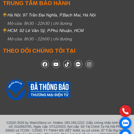
TRUNG TÂM BẢO HÀNH
Hà Nội: 97 Trần Đại Nghĩa, P.Bạch Mai, Hà Nội
Mở cửa:
8h30
-
22h30
|
chỉ đường
HCM: 92 Lê Văn Sỹ, P.Phú Nhuận, HCM
Mở cửa:
8h30
-
22h00
|
chỉ đường
THEO DÕI CHÚNG TÔI TẠI
©2020-2026 by WatchStore.vn. Hotline: 093.189.2222. Giấy chứng nhận kinh doanh
số: 0110563781, Ngày cấp: 07/12/2023, Nơi cấp: Sở Tài Chính Tp Hà Nội Phòng
ĐKKD và TCDN - CÔNG TY TNHH WS VIỆT NAM, trụ sở chính: 97 Trần Đại Nghĩa,