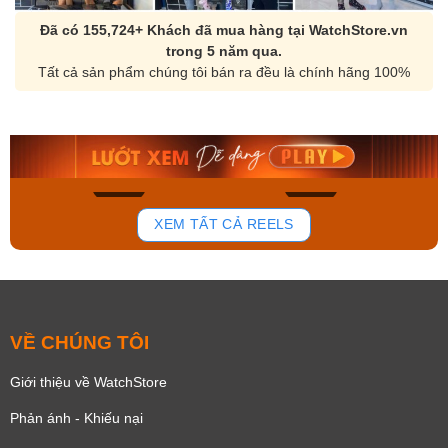
Đã có 155,724+ Khách đã mua hàng tại WatchStore.vn
trong 5 năm qua.
Tất cả sản phẩm chúng tôi bán ra đều là chính hãng 100%
Orient Nam RA-
Casio Nam MTS-
AA0B05R19B
115D-1AVDF
9.480.000₫
2.823.000₫
8.058.000₫
2.399.550₫
Mua ngay
Mua ngay
181
102
XEM TẤT CẢ REELS
VỀ CHÚNG TÔI
Giới thiệu về WatchStore
Phản ánh - Khiếu nại