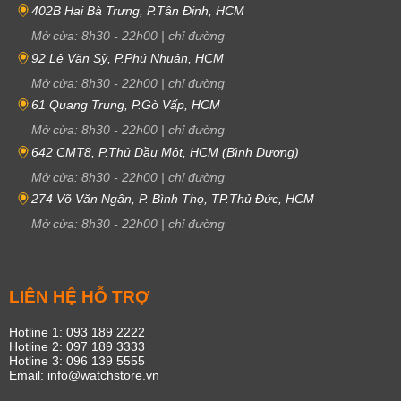
402B Hai Bà Trưng, P.Tân Định, HCM
Mở cửa:
8h30
-
22h00
|
chỉ đường
92 Lê Văn Sỹ, P.Phú Nhuận, HCM
Mở cửa:
8h30
-
22h00
|
chỉ đường
61 Quang Trung, P.Gò Vấp, HCM
Mở cửa:
8h30
-
22h00
|
chỉ đường
642 CMT8, P.Thủ Dầu Một, HCM (Bình Dương)
Mở cửa:
8h30
-
22h00
|
chỉ đường
274 Võ Văn Ngân, P. Bình Thọ, TP.Thủ Đức, HCM
Mở cửa:
8h30
-
22h00
|
chỉ đường
LIÊN HỆ HỖ TRỢ
Hotline 1: 093 189 2222
Hotline 2: 097 189 3333
Hotline 3: 096 139 5555
Email: info@watchstore.vn