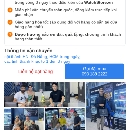
trong vòng 3 ngày theo điều kiện của
WatchStore.vn
Miễn phí vận chuyển toàn quốc, đồng kiểm trực tiếp khi
giao nhận.
Giao hàng hỏa tốc (áp dụng đối với hàng có sẵn tại cửa
hàng gần nhất)
Được hưởng các ưu đãi, quà tặng
, chương trình khách
hàng thân thiết.
Thông tin vận chuyển
nội thành HN, Đà Nẵng, HCM trong ngày,
các tỉnh thành khác từ 1 đến 3 ngày
Gọi đặt mua
Liên hệ đặt hàng
093 189 2222