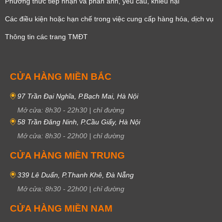
Phương thức tiếp nhận và phản ánh, yêu cầu, khiêu nại
Các điều kiện hoặc hạn chế trong việc cung cấp hàng hóa, dịch vụ
Thông tin các trang TMĐT
CỬA HÀNG MIỀN BẮC
97 Trần Đại Nghĩa, P.Bạch Mai, Hà Nội
Mở cửa:
8h30
-
22h30
|
chỉ đường
58 Trần Đăng Ninh, P.Cầu Giấy, Hà Nội
Mở cửa:
8h30
-
22h00
|
chỉ đường
CỬA HÀNG MIỀN TRUNG
339 Lê Duẩn, P.Thanh Khê, Đà Nẵng
Mở cửa:
8h30
-
22h00
|
chỉ đường
CỬA HÀNG MIỀN NAM