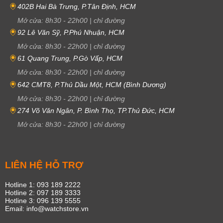
402B Hai Bà Trưng, P.Tân Định, HCM
Mở cửa:
8h30
-
22h00
|
chỉ đường
92 Lê Văn Sỹ, P.Phú Nhuận, HCM
Mở cửa:
8h30
-
22h00
|
chỉ đường
61 Quang Trung, P.Gò Vấp, HCM
Mở cửa:
8h30
-
22h00
|
chỉ đường
642 CMT8, P.Thủ Dầu Một, HCM (Bình Dương)
Mở cửa:
8h30
-
22h00
|
chỉ đường
274 Võ Văn Ngân, P. Bình Thọ, TP.Thủ Đức, HCM
Mở cửa:
8h30
-
22h00
|
chỉ đường
LIÊN HỆ HỖ TRỢ
Hotline 1: 093 189 2222
Hotline 2: 097 189 3333
Hotline 3: 096 139 5555
Email: info@watchstore.vn