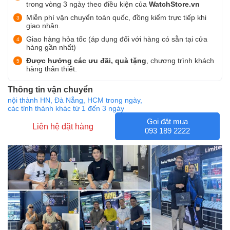
trong vòng 3 ngày theo điều kiện của
WatchStore.vn
Miễn phí vận chuyển toàn quốc, đồng kiểm trực tiếp khi
giao nhận.
Giao hàng hỏa tốc (áp dụng đối với hàng có sẵn tại cửa
hàng gần nhất)
Được hưởng các ưu đãi, quà tặng
, chương trình khách
hàng thân thiết.
Thông tin vận chuyển
nội thành HN, Đà Nẵng, HCM trong ngày,
các tỉnh thành khác từ 1 đến 3 ngày
Gọi đặt mua
Liên hệ đặt hàng
093 189 2222