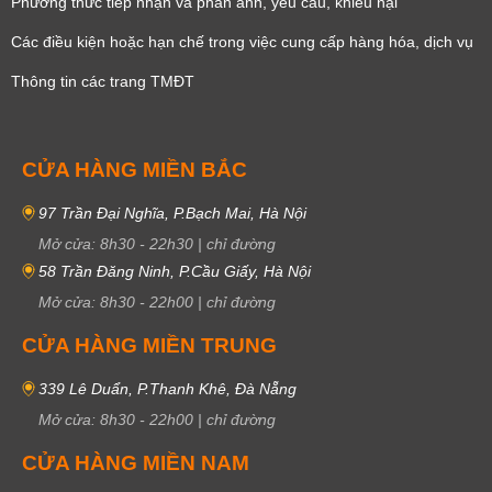
Phương thức tiếp nhận và phản ánh, yêu cầu, khiêu nại
Các điều kiện hoặc hạn chế trong việc cung cấp hàng hóa, dịch vụ
Thông tin các trang TMĐT
CỬA HÀNG MIỀN BẮC
97 Trần Đại Nghĩa, P.Bạch Mai, Hà Nội
Mở cửa:
8h30
-
22h30
|
chỉ đường
58 Trần Đăng Ninh, P.Cầu Giấy, Hà Nội
Mở cửa:
8h30
-
22h00
|
chỉ đường
CỬA HÀNG MIỀN TRUNG
339 Lê Duẩn, P.Thanh Khê, Đà Nẵng
Mở cửa:
8h30
-
22h00
|
chỉ đường
CỬA HÀNG MIỀN NAM