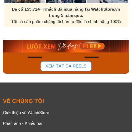
Đã có 155,724+ Khách đã mua hàng tại WatchStore.vn
trong 5 năm qua.
Tất cả sản phẩm chúng tôi bán ra đều là chính hãng 100%
Orient Nam RA-
Casio Nam MTS-
AA0B05R19B
115D-1AVDF
9.480.000₫
2.823.000₫
8.058.000₫
2.399.550₫
Mua ngay
Mua ngay
131
78
XEM TẤT CẢ REELS
VỀ CHÚNG TÔI
Giới thiệu về WatchStore
Phản ánh - Khiếu nại