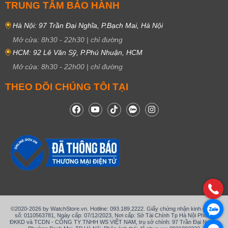
TRUNG TÂM BẢO HÀNH
Hà Nội: 97 Trần Đại Nghĩa, P.Bạch Mai, Hà Nội
Mở cửa:
8h30
-
22h30
|
chỉ đường
HCM: 92 Lê Văn Sỹ, P.Phú Nhuận, HCM
Mở cửa:
8h30
-
22h00
|
chỉ đường
THEO DÕI CHÚNG TÔI TẠI
©2020-2026 by WatchStore.vn. Hotline: 093.189.2222. Giấy chứng nhận kinh doanh
số: 0110563781, Ngày cấp: 07/12/2023, Nơi cấp: Sở Tài Chính Tp Hà Nội Phòng
ĐKKD và TCDN - CÔNG TY TNHH WS VIỆT NAM, trụ sở chính: 97 Trần Đại Nghĩa,