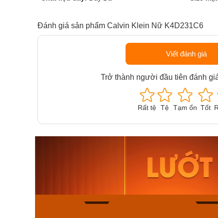
Đánh giá sản phẩm Calvin Klein Nữ K4D231C6
Viết đánh giá
Trở thành người đầu tiên đánh gi
Rất tệ
Tệ
Tạm ổn
Tốt
R
Orient Nam RA-
Casio N
AA0B05R19B
115D-1A
9.480.000₫
2.823.000
8.058.000₫
2.399.5
Mua ngay
Mua ng
179