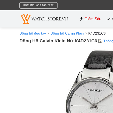
Bỏ
HOTLINE: 093.189.2222
qua
nội
dung
Giảm Sâu
Đồng hồ đeo tay
Đồng hồ Calvin Klein
K4D231C6
Đồng Hồ Calvin Klein Nữ K4D231C6
Thông