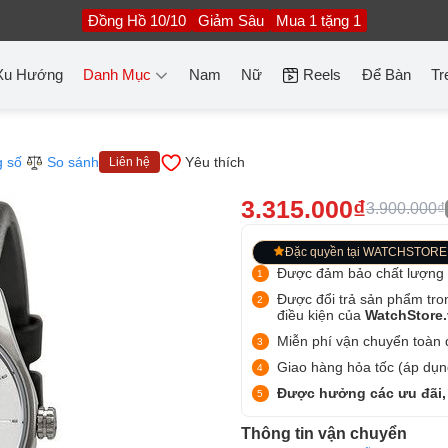
Đồng Hồ 10/10
Giảm Sâu
Mua 1 tặng 1
Xu Hướng
Danh Mục
Nam
Nữ
Reels
Để Bàn
Tr
 số
So sánh
Yêu thích
Liên hệ
3.315.000₫
3.900.000₫
Đặc quyền tại WATCHSTORE
Được đảm bảo chất lượng
Được đổi trả sản phẩm tro
điều kiện của
WatchStore
Miễn phí vận chuyển toàn q
Giao hàng hỏa tốc (áp dụng
Được hưởng các ưu đãi,
Thông tin vận chuyển