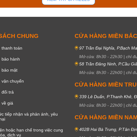
 SÁCH CHUNG
CỬA HÀNG MIỀN BẮ
 thanh toán
97 Trần Đại Nghĩa, P.Bạch Ma
Mở cửa:
8h30
-
22h30
|
chỉ đ
h bảo hành
58 Trần Đăng Ninh, P.Cầu Giấ
h bảo mật
Mở cửa:
8h30
-
22h00
|
chỉ đ
 vận chuyển
CỬA HÀNG MIỀN TR
đổi trả
339 Lê Duẩn, P.Thanh Khê, 
 về giá
Mở cửa:
8h30
-
22h00
|
chỉ đ
c tiếp nhận và phản ánh, yêu
CỬA HÀNG MIỀN NA
nại
402B Hai Bà Trưng, P.Tân Đị
iện hoặc hạn chế trong việc cung
óa, dịch vụ