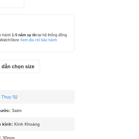
o hành
1-5 năm uy tín
tại hệ thống đồng
 WatchStore
Xem địa chỉ bảo hành
dẫn chọn size
Thụy Sỹ
nước:
3atm
u kính:
Kính Khoáng
:
30mm