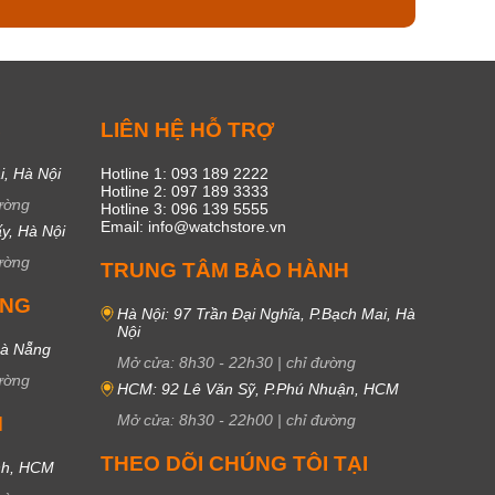
C
LIÊN HỆ HỖ TRỢ
i, Hà Nội
Hotline 1: 093 189 2222
Hotline 2: 097 189 3333
ường
Hotline 3: 096 139 5555
Email: info@watchstore.vn
y, Hà Nội
ường
TRUNG TÂM BẢO HÀNH
UNG
Hà Nội: 97 Trần Đại Nghĩa, P.Bạch Mai, Hà
Nội
Đà Nẵng
Mở cửa:
8h30
-
22h30
|
chỉ đường
ường
HCM: 92 Lê Văn Sỹ, P.Phú Nhuận, HCM
Mở cửa:
8h30
-
22h00
|
chỉ đường
M
THEO DÕI CHÚNG TÔI TẠI
nh, HCM