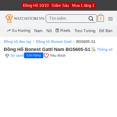
Bỏ
Đồng Hồ 10/10
Giảm Sâu
Mua 1 tặng 1
qua
nội
dung
Tìm
0
kiếm:
Xu Hướng
Reels
Nam
Nữ
Treo Tường
Để Bàn
Đồng hồ đeo tay
Đồng hồ Bonest Gatti
BG5605-S1
Đồng Hồ Bonest Gatti Nam BG5605-S1
Thông số
So sánh
Yêu thích
Còn hàng