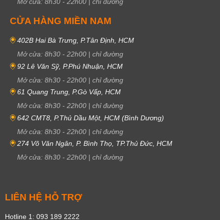
Mở cửa:
8h30
-
22h00
|
chỉ đường
CỬA HÀNG MIỀN NAM
402B Hai Bà Trưng, P.Tân Định, HCM
Mở cửa:
8h30
-
22h00
|
chỉ đường
92 Lê Văn Sỹ, P.Phú Nhuận, HCM
Mở cửa:
8h30
-
22h00
|
chỉ đường
61 Quang Trung, P.Gò Vấp, HCM
Mở cửa:
8h30
-
22h00
|
chỉ đường
642 CMT8, P.Thủ Dầu Một, HCM (Bình Dương)
Mở cửa:
8h30
-
22h00
|
chỉ đường
274 Võ Văn Ngân, P. Bình Thọ, TP.Thủ Đức, HCM
Mở cửa:
8h30
-
22h00
|
chỉ đường
LIÊN HỆ HỖ TRỢ
Hotline 1: 093 189 2222