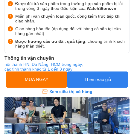
Được đổi trả sản phẩm trong trường hợp sản phẩm bị lỗi
trong vòng 3 ngày theo điều kiện của
WatchStore.vn
Miễn phí vận chuyển toàn quốc, đồng kiểm trực tiếp khi
giao nhận.
Giao hàng hỏa tốc (áp dụng đối với hàng có sẵn tại cửa
hàng gần nhất)
Được hưởng các ưu đãi, quà tặng
, chương trình khách
hàng thân thiết.
Thông tin vận chuyển
nội thành HN, Đà Nẵng, HCM trong ngày,
các tỉnh thành khác từ 1 đến 3 ngày
MUA NGAY
Thêm vào giỏ
Xem siêu thị có hàng