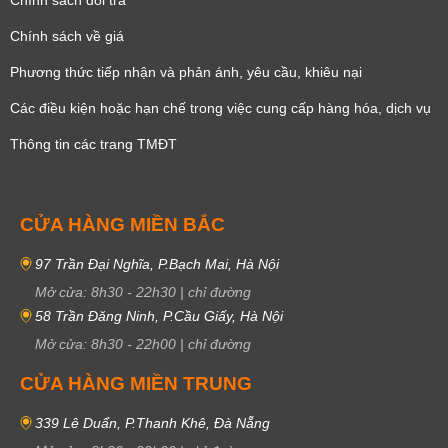
Chính sách đổi trả
Chính sách về giá
Phương thức tiếp nhận và phản ánh, yêu cầu, khiêu nại
Các điều kiện hoặc hạn chế trong việc cung cấp hàng hóa, dịch vụ
Thông tin các trang TMĐT
CỬA HÀNG MIỀN BẮC
97 Trần Đại Nghĩa, P.Bạch Mai, Hà Nội
Mở cửa:
8h30
-
22h30
|
chỉ đường
58 Trần Đăng Ninh, P.Cầu Giấy, Hà Nội
Mở cửa:
8h30
-
22h00
|
chỉ đường
CỬA HÀNG MIỀN TRUNG
339 Lê Duẩn, P.Thanh Khê, Đà Nẵng