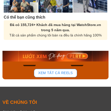
Có thể bạn cũng thích
Đã có 155,724+ Khách đã mua hàng tại WatchStore.vn
trong 5 năm qua.
Tất cả sản phẩm chúng tôi bán ra đều là chính hãng 100%
Orient Nam RA-
Casio Nam MTS-
AA0B05R19B
115D-1AVDF
9.480.000₫
2.823.000₫
8.058.000₫
2.399.550₫
Mua ngay
Mua ngay
172
98
XEM TẤT CẢ REELS
VỀ CHÚNG TÔI