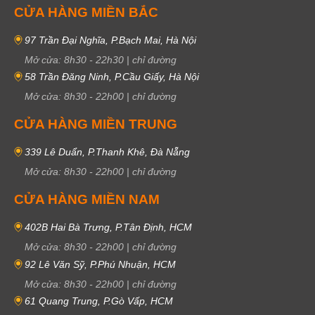
CỬA HÀNG MIỀN BẮC
97 Trần Đại Nghĩa, P.Bạch Mai, Hà Nội
Mở cửa:
8h30
-
22h30
|
chỉ đường
58 Trần Đăng Ninh, P.Cầu Giấy, Hà Nội
Mở cửa:
8h30
-
22h00
|
chỉ đường
CỬA HÀNG MIỀN TRUNG
339 Lê Duẩn, P.Thanh Khê, Đà Nẵng
Mở cửa:
8h30
-
22h00
|
chỉ đường
CỬA HÀNG MIỀN NAM
402B Hai Bà Trưng, P.Tân Định, HCM
Mở cửa:
8h30
-
22h00
|
chỉ đường
92 Lê Văn Sỹ, P.Phú Nhuận, HCM
Mở cửa:
8h30
-
22h00
|
chỉ đường
61 Quang Trung, P.Gò Vấp, HCM