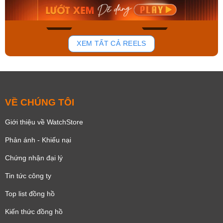
Mua ngay
Mua ngay
163
92
XEM TẤT CẢ REELS
VỀ CHÚNG TÔI
Giới thiệu về WatchStore
Phản ánh - Khiếu nại
Chứng nhận đại lý
Tin tức công ty
Top list đồng hồ
Kiến thức đồng hồ