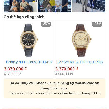
Có thể bạn cũng thích
-25%
-25%
Bentley Nữ BL1869-101LKBB
Bentley Nữ BL1869-101LKKD
3.370.000
₫
3.370.000
₫
3
4.500.000đ
4.500.000đ
4
Đã có 155,724+ Khách đã mua hàng tại WatchStore.vn
trong 5 năm qua.
Tất cả sản phẩm chúng tôi bán ra đều là chính hãng 100%
Orient Nam RA-
Casio Nam MTS-
AA0B05R19B
115D-1AVDF
9.480.000₫
2.823.000₫
8.058.000₫
2.399.550₫