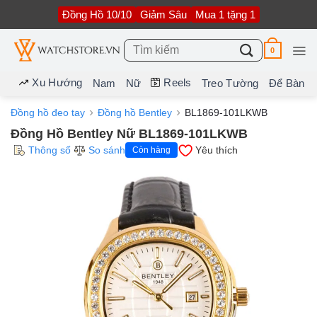
Bỏ
Đồng Hồ 10/10
Giảm Sâu
Mua 1 tặng 1
qua
nội
dung
Tìm
0
kiếm:
Xu Hướng
Reels
Nam
Nữ
Treo Tường
Để Bàn
Đồng hồ đeo tay
Đồng hồ Bentley
BL1869-101LKWB
Đồng Hồ Bentley Nữ BL1869-101LKWB
Thông số
So sánh
Yêu thích
Còn hàng