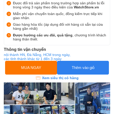
Được đổi trả sản phẩm trong trường hợp sản phẩm bị lỗi
trong vòng 3 ngày theo điều kiện của
WatchStore.vn
Miễn phí vận chuyển toàn quốc, đồng kiểm trực tiếp khi
giao nhận.
Giao hàng hỏa tốc (áp dụng đối với hàng có sẵn tại cửa
hàng gần nhất)
Được hưởng các ưu đãi, quà tặng
, chương trình khách
hàng thân thiết.
Thông tin vận chuyển
nội thành HN, Đà Nẵng, HCM trong ngày,
các tỉnh thành khác từ 1 đến 3 ngày
MUA NGAY
Thêm vào giỏ
Xem siêu thị có hàng