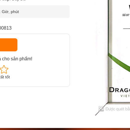
:
Giờ, phút
00813
á cho sản phẩm!
ất tốt