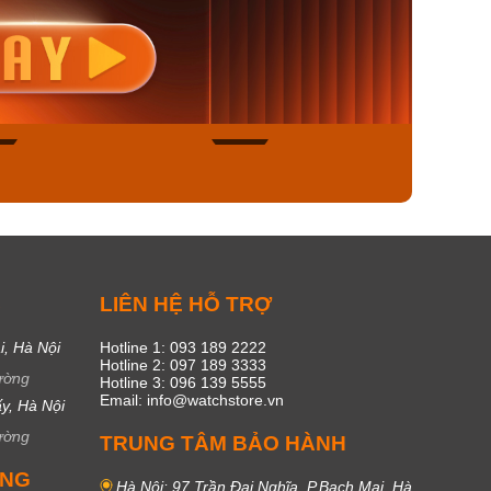
nisex AQ-
Casio Nữ LTP-V300L-
Casio
1ADF
4AUDF
1381L
00₫
1.893.000₫
1.893.
450₫
1.609.050₫
1.609
ngay
Mua ngay
Mua
49
17
C
LIÊN HỆ HỖ TRỢ
i, Hà Nội
Hotline 1: 093 189 2222
Hotline 2: 097 189 3333
ường
Hotline 3: 096 139 5555
Email: info@watchstore.vn
y, Hà Nội
ường
TRUNG TÂM BẢO HÀNH
UNG
Hà Nội: 97 Trần Đại Nghĩa, P.Bạch Mai, Hà