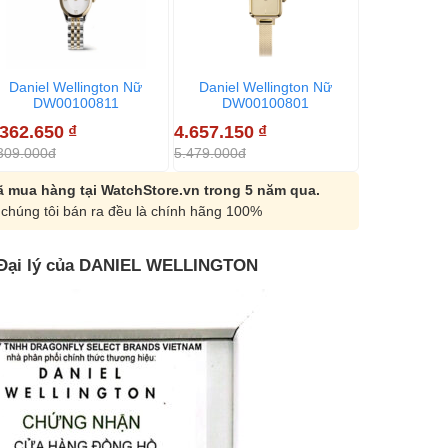
Daniel Wellington Nữ
Daniel Wellington Nữ
Daniel W
DW00100811
DW00100801
DW00
.362.650
₫
4.657.150
₫
4.895.150
309.000đ
5.479.000đ
5.759.000đ
 mua hàng tại WatchStore.vn trong 5 năm qua.
chúng tôi bán ra đều là chính hãng 100%
Đại lý của DANIEL WELLINGTON