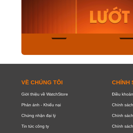
Orient Nam RA-
Casio N
AA0B05R19B
115D-1A
9.480.000₫
2.823.000
8.058.000₫
2.399.5
Mua ngay
Mua ng
148
VỀ CHÚNG TÔI
CHÍNH
Giới thiệu về WatchStore
Điều khoản
Phản ánh - Khiếu nại
Chính sác
Chứng nhận đại lý
Chính sác
Tin tức công ty
Chính sách