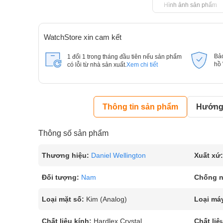
Hình ảnh sản phẩm
WatchStore xin cam kết
Bả
1 đổi 1 trong tháng đầu tiên nếu sản phẩm
hồ
có lỗi từ nhà sản xuất.
Xem chi tiết
Thông tin sản phẩm
Hướng 
Thông số sản phẩm
Thương hiệu:
Daniel Wellington
Xuất xứ:
Đối tượng:
Nam
Chống 
Loại mặt số:
Kim (Analog)
Loại má
Chất liệu kính:
Hardlex Crystal
Chất liệ