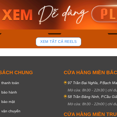
am MTS-
Casio Nam MTS-
Casio U
VDF
RS100L-1AVDF
230EL-
₫
4.276.000₫
2.117.0
50₫
3.634.600₫
1.799.
ay
Mua ngay
Mua 
84
42
XEM TẤT CẢ REELS
 SÁCH CHUNG
CỬA HÀNG MIỀN BẮ
 thanh toán
97 Trần Đại Nghĩa, P.Bạch Ma
Mở cửa:
8h30
-
22h30
|
chỉ đ
h bảo hành
58 Trần Đăng Ninh, P.Cầu Giấ
h bảo mật
Mở cửa:
8h30
-
22h00
|
chỉ đ
 vận chuyển
CỬA HÀNG MIỀN TR