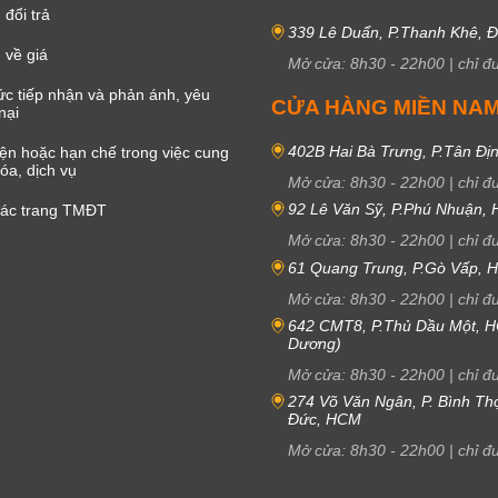
đổi trả
339 Lê Duẩn, P.Thanh Khê, 
 về giá
Mở cửa:
8h30
-
22h00
|
chỉ đ
c tiếp nhận và phản ánh, yêu
CỬA HÀNG MIỀN NA
nại
402B Hai Bà Trưng, P.Tân Đị
iện hoặc hạn chế trong việc cung
óa, dịch vụ
Mở cửa:
8h30
-
22h00
|
chỉ đ
92 Lê Văn Sỹ, P.Phú Nhuận,
các trang TMĐT
Mở cửa:
8h30
-
22h00
|
chỉ đ
61 Quang Trung, P.Gò Vấp,
Mở cửa:
8h30
-
22h00
|
chỉ đ
642 CMT8, P.Thủ Dầu Một, H
Dương)
Mở cửa:
8h30
-
22h00
|
chỉ đ
274 Võ Văn Ngân, P. Bình Th
Đức, HCM
Mở cửa:
8h30
-
22h00
|
chỉ đ