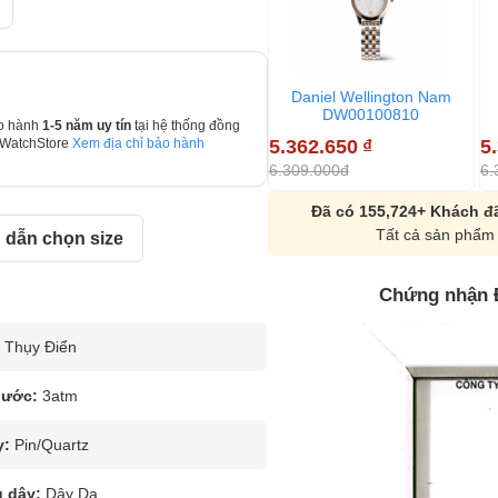
Daniel Wellington Nam
DW00100810
o hành
1-5 năm uy tín
tại hệ thống đồng
5.362.650
₫
5
 WatchStore
Xem địa chỉ bảo hành
6.309.000đ
6.
Đã có 155,724+ Khách đã
Tất cả sản phẩm 
dẫn chọn size
Chứng nhận 
Thụy Điển
nước:
3atm
y:
Pin/Quartz
u dây:
Dây Da