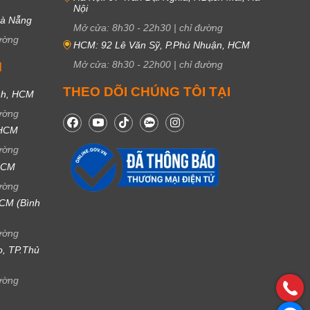
Nội
Đà Nẵng
Mở cửa:
8h30
-
22h30
|
chỉ đường
ường
HCM: 92 Lê Văn Sỹ, P.Phú Nhuận, HCM
Mở cửa:
8h30
-
22h00
|
chỉ đường
M
THEO DÕI CHÚNG TÔI TẠI
nh, HCM
ường
 HCM
ường
 HCM
ường
CM (Bình
ường
ọ, TP.Thủ
ường