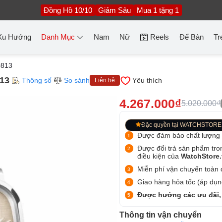
Đồng Hồ 10/10
Giảm Sâu
Mua 1 tặng 1
Xu Hướng
Danh Mục
Nam
Nữ
Reels
Để Bàn
Tr
813
13
Thông số
So sánh
Yêu thích
Liên hệ
4.267.000₫
5.020.000₫
Đặc quyền tại WATCHSTORE
Được đảm bảo chất lượng
Được đổi trả sản phẩm tro
điều kiện của
WatchStore
Miễn phí vận chuyển toàn q
Giao hàng hỏa tốc (áp dụng
Được hưởng các ưu đãi,
Thông tin vận chuyển