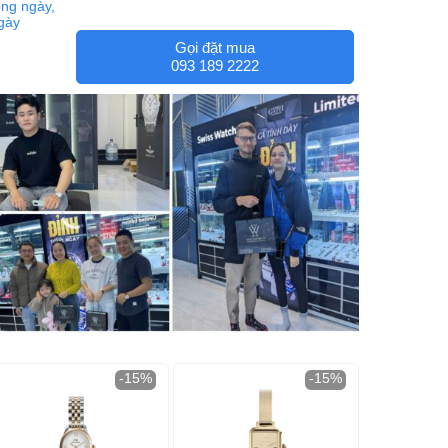
ng ngày,
ngày
Gọi đặt mua
093 189 2222
-15%
-15%